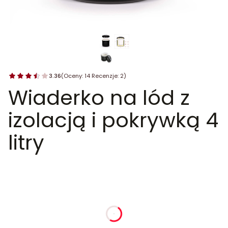
3.36
(Oceny: 14 Recenzje: 2)
Wiaderko na lód z
izolacją i pokrywką 4
litry
dnia
godziny
minuty
sekundy