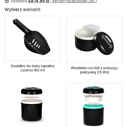
Dostawa
od 14,90 zł
- InPost Paczkomaty 24/7
Wybierz wariant:
Szufelka do lodu, łopatka
Wiaderko na lód z izolacją i
czarna 150 ml
pokrywką 2,5 litra