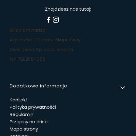
Znajdziesz nas tutaj:
Sklep prowadzą
Agnieszka i Tomasz Skupieńscy,
Dwie głowy Sp. z.o.o. w Łodzi,
NIP 7262654350
Linki w stopce
Dodatkowe informacje
Kontakt
Polityka prywatności
Regulamin
Przepisy na drinki
Mapa strony