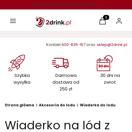
Darmowa dostawa od 250 zł
Menu
Produkty w kos
Koszyk
Zaloguj 
Kontakt
600-835-157
oraz:
sklep@2drink.pl
Szybka
Darmowa
30 dni na
wysyłka
dostawa od
zwrot
250 zł
Strona główna
Akcesoria do lodu
Wiaderka do lodu
Wiaderko na lód z