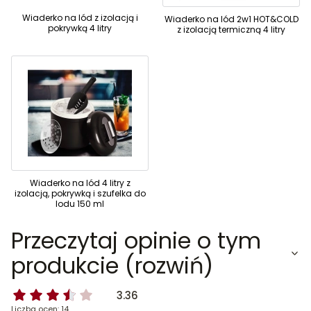
Wiaderko na lód z izolacją i
Wiaderko na lód 2w1 HOT&COLD
pokrywką 4 litry
z izolacją termiczną 4 litry
Wiaderko na lód 4 litry z
izolacją, pokrywką i szufelka do
lodu 150 ml
Przeczytaj opinie o tym
produkcie (rozwiń)
3.36
Liczba ocen: 14