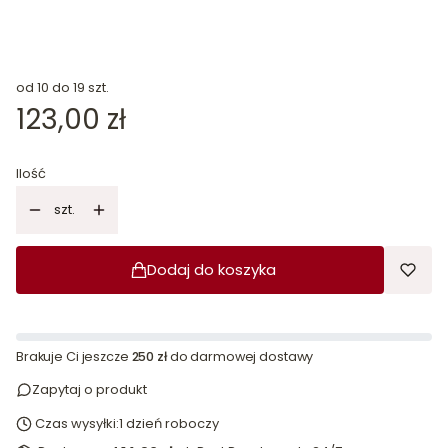
od 10 do 19 szt.
Cena
123,00 zł
Ilość
szt.
Dodaj do koszyka
Brakuje Ci jeszcze
250 zł
do darmowej dostawy
Zapytaj o produkt
Czas wysyłki:
1 dzień roboczy