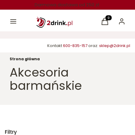
Darmowa dostawa od 250 zł
Menu
Produkty w kos
Koszyk
Zaloguj 
Kontakt
600-835-157
oraz:
sklep@2drink.pl
Strona główna
Akcesoria
barmańskie
Filtry