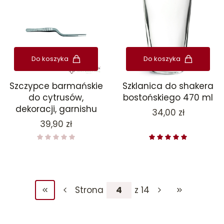
Do koszyka
Do koszyka
Szczypce barmańskie
Szklanica do shakera
do cytrusów,
bostońskiego 470 ml
dekoracji, garnishu
Cena
34,00 zł
Cena
39,90 zł
Strona
z 14
Wróć do pierwszej strony z produktami
Przejdź do ost