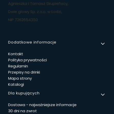
Agnieszka i Tomasz Skupieńscy,
Dwie głowy Sp. z.o.o. w Łodzi,
NIP 7262654350
Linki w stopce
Dodatkowe informacje
Kontakt
Polityka prywatności
Regulamin
Przepisy na drinki
Mapa strony
Katalogi
Dla kupujących
Dostawa - najważniejsze informacje
30 dni na zwrot