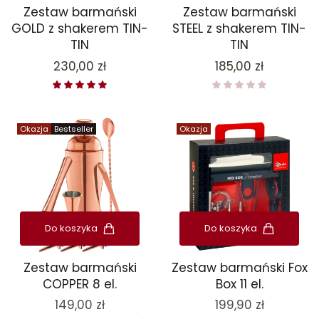
Zestaw barmański
Zestaw barmański
GOLD z shakerem TIN-
STEEL z shakerem TIN-
TIN
TIN
Cena
Cena
230,00 zł
185,00 zł
Okazja
Bestseller
Okazja
Do koszyka
Do koszyka
Zestaw barmański
Zestaw barmański Fox
COPPER 8 el.
Box 11 el.
149,00 zł
199,90 zł