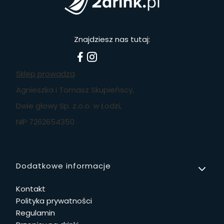
Znajdziesz nas tutaj:
Sklep prowadzą
Agnieszka i Tomasz Skupieńscy,
Dwie głowy Sp. z.o.o. w Łodzi,
NIP 7262654350
Linki w stopce
Dodatkowe informacje
Kontakt
Polityka prywatności
Regulamin