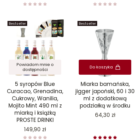
Bestseller
Bestseller
Powiadom mnie o
Do koszyka
dostępności
5 syropów Blue
Miarka bamańska,
Curacao, Grenadina,
jigger japoński, 60 i 30
Cukrowy, Wanilia,
ml z dodatkową
Mojito Mint 490 ml z
podziałką w środku
miarką i książką
Cena
64,30 zł
PROSTE DRINKI
Cena
149,90 zł