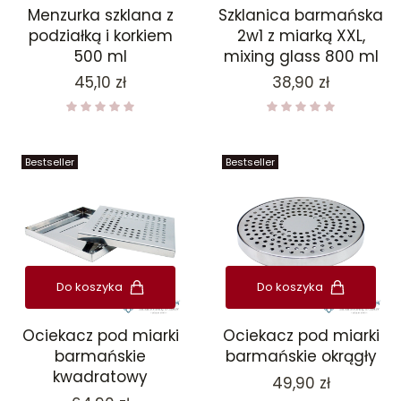
Menzurka szklana z
Szklanica barmańska
podziałką i korkiem
2w1 z miarką XXL,
500 ml
mixing glass 800 ml
Cena
Cena
45,10 zł
38,90 zł
Bestseller
Bestseller
Do koszyka
Do koszyka
Ociekacz pod miarki
Ociekacz pod miarki
barmańskie
barmańskie okrągły
kwadratowy
Cena
49,90 zł