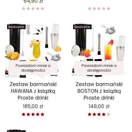
Cena
64,90 zł
Bestseller
Bestseller
Powiadom mnie o
Powiadom mnie o
dostępności
dostępności
Zestaw barmański
Zestaw barmański
HAWANA z książką
BOSTON z książką
Proste drinki
Proste drinki
Cena
Cena
185,00 zł
149,00 zł