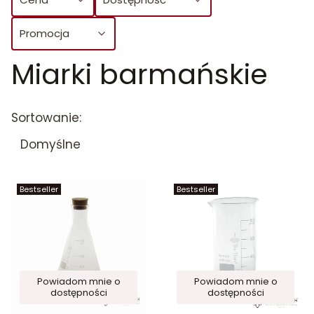
Promocja
Miarki barmańskie
Koniec filtrów
Lista produktów
Sortowanie:
Domyślne
Bestseller
Bestseller
Powiadom mnie o
Powiadom mnie o
dostępności
dostępności