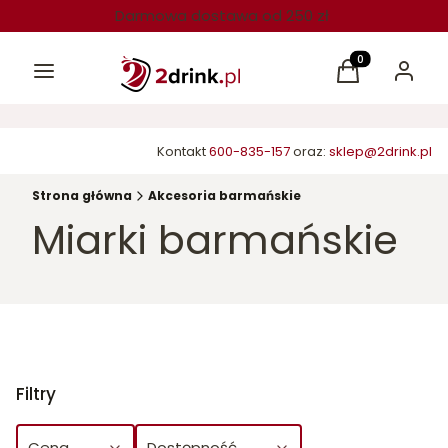
Darmowa dostawa od 250 zł
Menu
Produkty w kos
Koszyk
Zaloguj 
Kontakt
600-835-157
oraz:
sklep@2drink.pl
Strona główna
Akcesoria barmańskie
Miarki barmańskie
Filtry
Cena
Dostępność