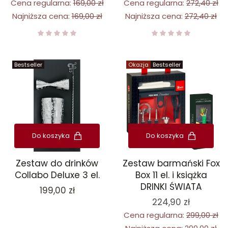
Cena regularna:
169,00 zł
Cena regularna:
272,40 zł
Najniższa cena:
169,00 zł
Najniższa cena:
272,40 zł
Bestseller
Okazja
Bestseller
Do koszyka
Do koszyka
Zestaw do drinków
Zestaw barmański Fox
Collabo Deluxe 3 el.
Box 11 el. i książka
DRINKI ŚWIATA
Cena
199,00 zł
224,90 zł
Cena regularna:
299,00 zł