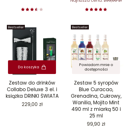
Najniższa cena:
299,00 zł
Bestseller
Bestseller
Powiadom mnie o
Do koszyka
dostępności
Zestaw do drinków
Zestaw 5 syropów
Collabo Deluxe 3 el. i
Blue Curacao,
książka DRINKI ŚWIATA
Grenadina, Cukrowy,
Wanilia, Mojito Mint
Cena
229,00 zł
490 ml z miarką 50 i
25 ml
Cena
99,90 zł