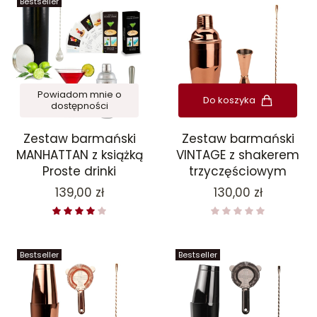
Bestseller
Powiadom mnie o
Do koszyka
dostępności
Zestaw barmański
Zestaw barmański
MANHATTAN z książką
VINTAGE z shakerem
Proste drinki
trzyczęściowym
Cena
Cena
139,00 zł
130,00 zł
Bestseller
Bestseller