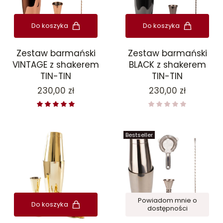
Do koszyka
Do koszyka
Zestaw barmański
Zestaw barmański
VINTAGE z shakerem
BLACK z shakerem
TIN-TIN
TIN-TIN
Cena
Cena
230,00 zł
230,00 zł
Bestseller
Powiadom mnie o
Do koszyka
dostępności