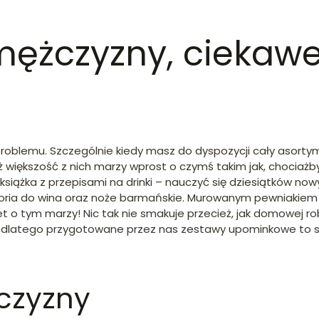
mężczyzny, ciekawe
lemu. Szczególnie kiedy masz do dyspozycji cały asortyment,
 większość z nich marzy wprost o czymś takim jak, chociażb
siążka z przepisami na drinki – nauczyć się dziesiątków now
kcesoria do wina oraz noże barmańskie. Murowanym pewniaki
o tym marzy! Nic tak nie smakuje przecież, jak domowej rob
mi dlatego przygotowane przez nas zestawy upominkowe to st
czyzny