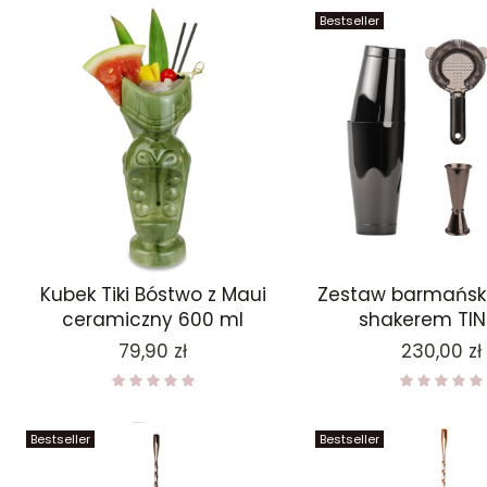
Bestseller
Kubek Tiki Bóstwo z Maui
Zestaw barmański
ceramiczny 600 ml
shakerem TIN
Cena
Cena
79,90 zł
230,00 zł
Bestseller
Bestseller