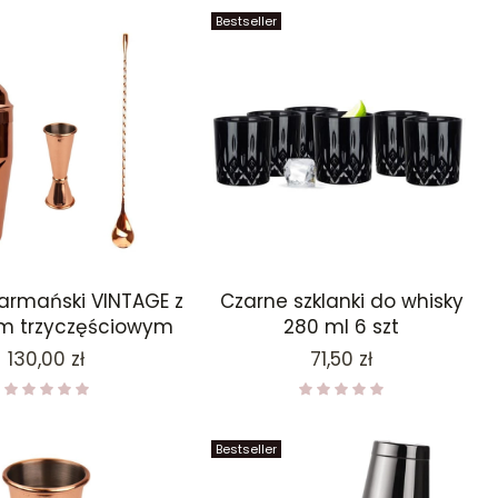
Bestseller
armański VINTAGE z
Czarne szklanki do whisky
m trzyczęściowym
280 ml 6 szt
Cena
Cena
130,00 zł
71,50 zł
Bestseller