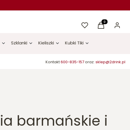
Ulubione
Produkty w kos
Koszyk
Zaloguj 
Szklanki
Kieliszki
Kubki Tiki
Kontakt
600-835-157
oraz:
sklep@2drink.pl
ia barmańskie i