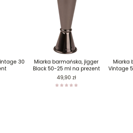
intage 30
Miarka barmańska, jigger
Miarka 
ent
Black 50-25 ml na prezent
Vintage 
Cena
49,90 zł