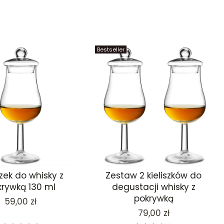
Bestseller
szek do whisky z
Zestaw 2 kieliszków do
krywką 130 ml
degustacji whisky z
pokrywką
Cena
59,00 zł
Cena
79,00 zł