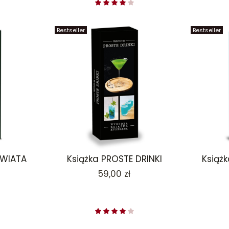
Bestseller
Bestseller
ŚWIATA
Książka PROSTE DRINKI
Książ
Cena
59,00 zł