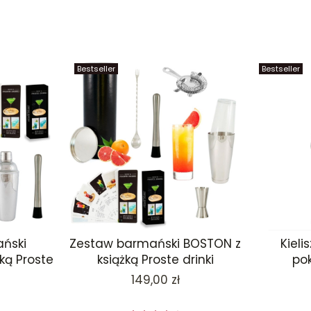
Bestseller
Bestseller
ński
Zestaw barmański BOSTON z
Kieli
ką Proste
książką Proste drinki
po
Cena
149,00 zł