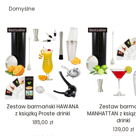
Lista produktów
Domyślne
Bestseller
Bestseller
Zestaw barmański HAWANA
Zestaw barma
z książką Proste drinki
MANHATTAN z książ
drinki
Cena
185,00 zł
Cena
139,00 zł