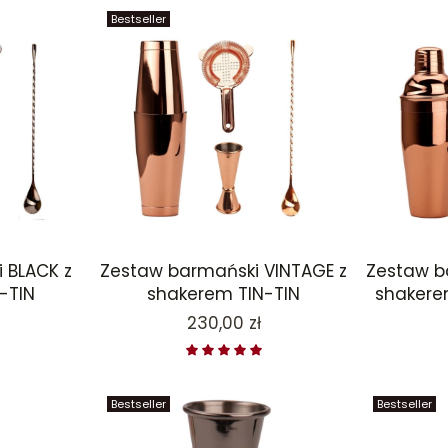
Bestseller
 BLACK z
Zestaw barmański VINTAGE z
Zestaw b
-TIN
shakerem TIN-TIN
shakere
Cena
230,00 zł
Bestseller
Bestseller