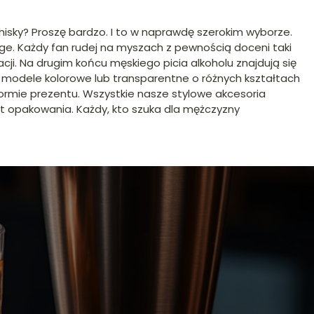
whisky? Proszę bardzo. I to w naprawdę szerokim wyborze.
age. Każdy fan rudej na myszach z pewnością doceni taki
ji. Na drugim końcu męskiego picia alkoholu znajdują się
my modele kolorowe lub transparentne o różnych kształtach
formie prezentu. Wszystkie nasze stylowe akcesoria
 opakowania. Każdy, kto szuka dla mężczyzny