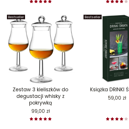
Bestseller
Bestseller
Zestaw 3 kieliszków do
Książka DRINKI 
degustacji whisky z
Cena
59,00 zł
pokrywką
Cena
99,00 zł