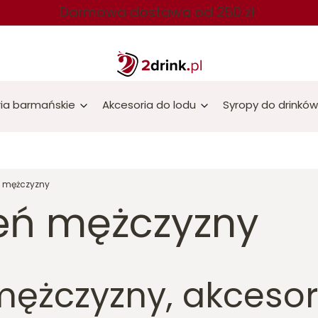
Darmowa dostawa od 250 zł
ia barmańskie
Akcesoria do lodu
Syropy do drinków
ń mężczyzny
ień mężczyzny
mężczyzny, akcesor