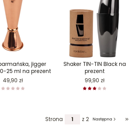
barmańska, jigger
Shaker TIN-TIN Black na
50-25 ml na prezent
prezent
Cena
Cena
49,90 zł
99,90 zł
Strona
z 2
Następna
Przej