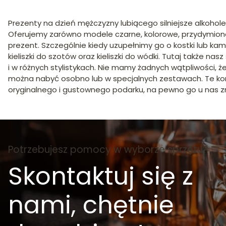
Prezenty na dzień mężczyzny lubiącego silniejsze alkohole
Oferujemy zarówno modele czarne, kolorowe, przydymione, 
prezent. Szczególnie kiedy uzupełnimy go o kostki lub kam
kieliszki do szotów oraz kieliszki do wódki. Tutaj także
i w różnych stylistykach. Nie mamy żadnych wątpliwości, 
można nabyć osobno lub w specjalnych zestawach. Te ko
oryginalnego i gustownego podarku, na pewno go u nas zn
Potrzebujesz pomocy w wyborze sprzętu?
Skontaktuj się z
nami, chętnie