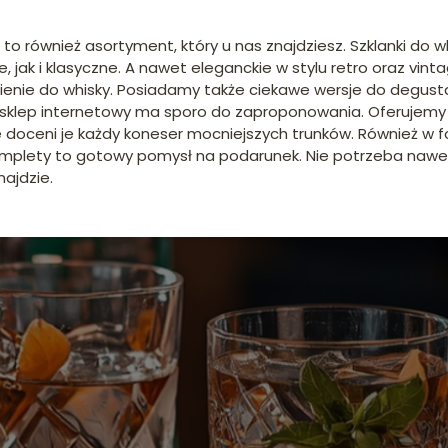
 to również asortyment, który u nas znajdziesz. Szklanki do 
jak i klasyczne. A nawet eleganckie w stylu retro oraz vint
ienie do whisky. Posiadamy także ciekawe wersje do degustac
 nasz sklep internetowy ma sporo do zaproponowania. Oferuje
że doceni je każdy koneser mocniejszych trunków. Również w 
mplety to gotowy pomysł na podarunek. Nie potrzeba nawet
ajdzie.