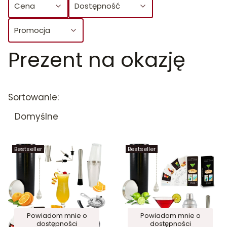
Cena
Dostępność
Promocja
Prezent na okazję
Koniec filtrów
Lista produktów
Sortowanie:
Domyślne
Bestseller
Bestseller
Powiadom mnie o
Powiadom mnie o
dostępności
dostępności