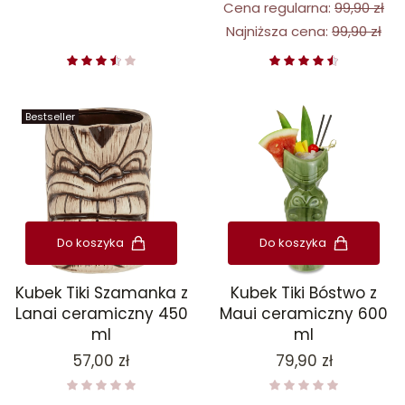
Cena regularna:
99,90 zł
Najniższa cena:
99,90 zł
Bestseller
Do koszyka
Do koszyka
Kubek Tiki Szamanka z
Kubek Tiki Bóstwo z
Lanai ceramiczny 450
Maui ceramiczny 600
ml
ml
Cena
Cena
57,00 zł
79,90 zł