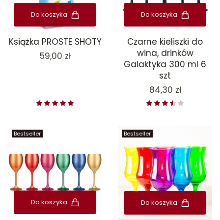
Do koszyka
Do koszyka
Książka PROSTE SHOTY
Czarne kieliszki do
wina, drinków
Cena
59,00 zł
Galaktyka 300 ml 6
szt
Cena
84,30 zł
Bestseller
Bestseller
Do koszyka
Do koszyka