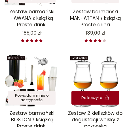
Zestaw barmański
Zestaw barmański
HAWANA z książką
MANHATTAN z książką
Proste drinki
Proste drinki
Cena
Cena
185,00 zł
139,00 zł
Bestseller
Bestseller
Powiadom mnie o
Do koszyka
dostępności
Zestaw barmański
Zestaw 2 kieliszków do
BOSTON z książką
degustacji whisky z
Proste drinki
pokrywką