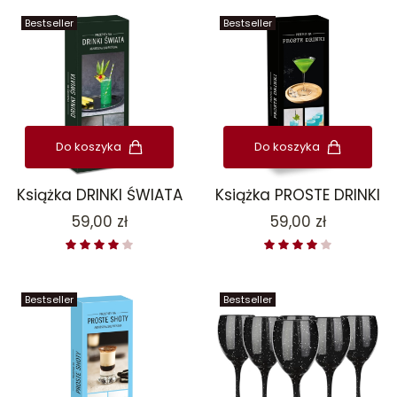
Bestseller
Bestseller
Do koszyka
Do koszyka
Książka DRINKI ŚWIATA
Książka PROSTE DRINKI
Cena
Cena
59,00 zł
59,00 zł
Bestseller
Bestseller