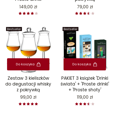
Cena
Cena
149,00 zł
79,00 zł
Bestseller
Bestseller
Do koszyka
Do koszyka
Zestaw 3 kieliszków
PAKIET 3 książek 'Drinki
do degustacji whisky
świata' + 'Proste drinki'
z pokrywką
+ 'Proste shoty'
Cena
Cena
99,00 zł
119,00 zł