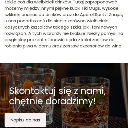
także coś dla wielbicieli drinków. Tutaj zaproponować
możemy między innymi piękne kubki Tiki Mugs, wysokie
szklanki ananas do drinków oraz do Aperol Spritz. Znajdą
u nas ponadto coś dla siebie zarówno wielbiciele
klasycznych kształtów takiego szkła, jak i fani nowych
rozwiązań. A tych w branży nie brakuje. Niezły pomysł na
oryginalny prezent stanowić będą z kolei zestaw do
robienia piwa w domu oraz zestaw akcesoriów do wina.
Potrzebujesz pomocy w wyborze sprzętu?
Skontaktuj się z nami,
chętnie doradzimy!
Napisz do nas