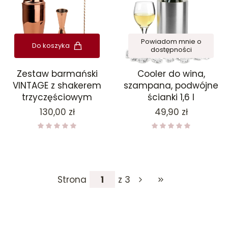
Powiadom mnie o
Do koszyka
dostępności
Zestaw barmański
Cooler do wina,
VINTAGE z shakerem
szampana, podwójne
trzyczęściowym
ścianki 1,6 l
Cena
Cena
130,00 zł
49,90 zł
Strona
z 3
Przejdź do ostatniej