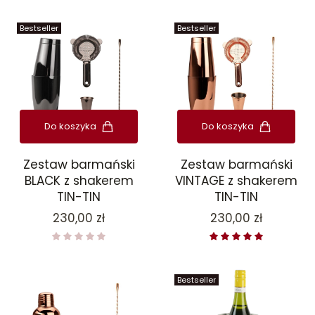
Bestseller
Bestseller
Do koszyka
Do koszyka
Zestaw barmański
Zestaw barmański
BLACK z shakerem
VINTAGE z shakerem
TIN-TIN
TIN-TIN
Cena
Cena
230,00 zł
230,00 zł
Bestseller