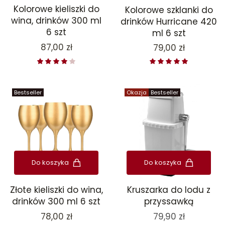
Kolorowe kieliszki do
Kolorowe szklanki do
wina, drinków 300 ml
drinków Hurricane 420
6 szt
ml 6 szt
Cena
87,00 zł
Cena
79,00 zł
Bestseller
Okazja
Bestseller
Do koszyka
Do koszyka
Złote kieliszki do wina,
Kruszarka do lodu z
drinków 300 ml 6 szt
przyssawką
Cena
78,00 zł
79,90 zł