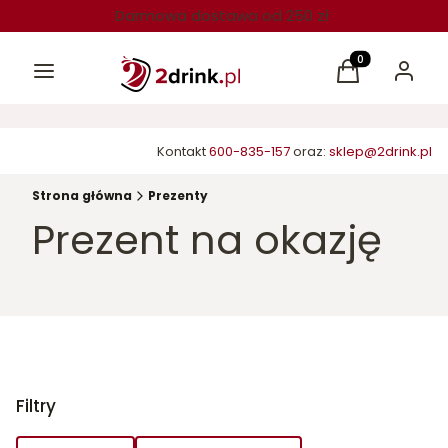
Darmowa dostawa od 250 zł
Menu
Produkty w kos
Koszyk
Zaloguj 
Kontakt
600-835-157
oraz:
sklep@2drink.pl
Strona główna
Prezenty
Prezent na okazję
Filtry