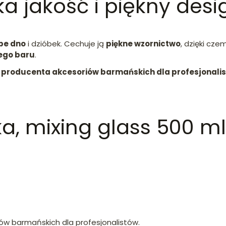
ka jakość i piękny desi
be dno
i dzióbek. Cechuje ją
piękne wzornictwo
, dzięki cze
ego baru
.
 producenta akcesoriów barmańskich dla profesjonali
a, mixing glass 500 ml
ów barmańskich dla profesjonalistów.