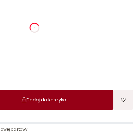
ia
godziny
minuty
sekundy
Dodaj do koszyka
owej dostawy