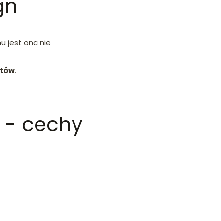
gn
mu jest ona nie
stów
.
 - cechy