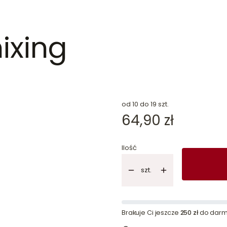
ixing
dn
od 10 do 19 szt.
Cena
64,90 zł
Ilość
szt.
Brakuje Ci jeszcze
250 zł
do darm