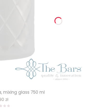
, mixing glass 750 ml
na
90 zł