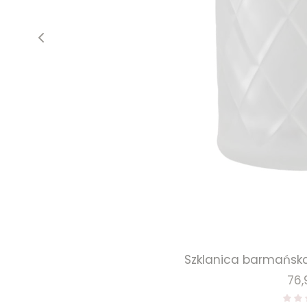
Szklanica barmańska
Ce
76,