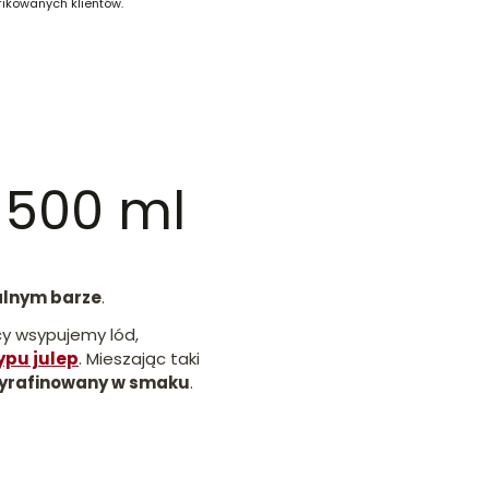
fikowanych klientów.
 500 ml
alnym barze
.
icy wsypujemy lód,
typu julep
. Mieszając taki
 wyrafinowany w smaku
.