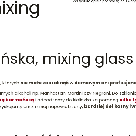
ixing
Wszystkie opinie pochodzą od zwery
ńska, mixing glass
, których
nie może zabraknąć w domowym ani profesjon
amych alkoholi np. Manhattan, Martini czy Negroni. Do szklan
żką barmańską
i odcedzamy do kieliszka za pomocą
sitka 
uzyskujemy drink mniej napowietrzony,
bardziej delikatny i