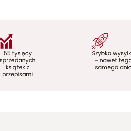
55 tysięcy
Szybka wysył
sprzedanych
- nawet teg
książek z
samego dni
przepisami