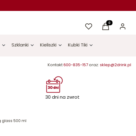
Ulubione
Produkty w kos
Koszyk
Zaloguj 
Szklanki
Kieliszki
Kubki Tiki
Kontakt
600-835-157
oraz:
sklep@2drink.pl
30 dni na zwrot
g glass 500 ml