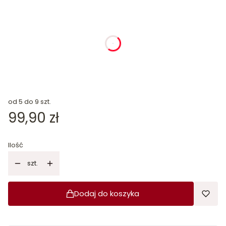
dnia
godziny
minuty
sekundy
od 5 do 9 szt.
Cena
99,90 zł
Ilość
szt.
Dodaj do koszyka