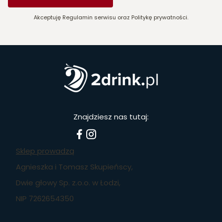
Akceptuję Regulamin serwisu oraz Politykę prywatności.
Znajdziesz nas tutaj:
Sklep prowadzą
Agnieszka i Tomasz Skupieńscy,
Dwie głowy Sp. z.o.o. w Łodzi,
NIP 7262654350