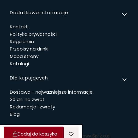
Linki w stopce
Dodatkowe informacje
Kontakt
Polityka prywatności
Regulamin
Przepisy na drinki
Mapa strony
Katalogi
Dla kupujących
Dostawa - najważniejsze informacje
30 dni na zwrot
Reklamacje i zwroty
Blog
Dodaj do koszyka
© Copyright 2026 Dwie Głowy Sp. z o.o.