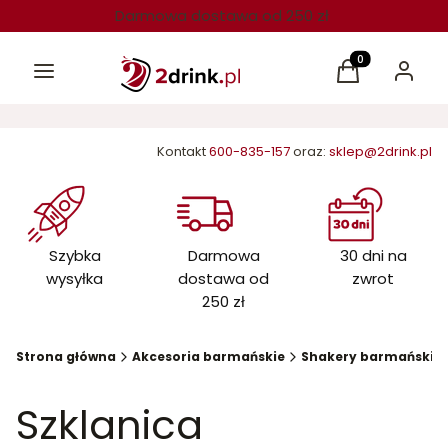
Darmowa dostawa od 250 zł
Menu
Produkty w kos
Koszyk
Zaloguj 
Kontakt
600-835-157
oraz:
sklep@2drink.pl
Szybka
Darmowa
30 dni na
wysyłka
dostawa od
zwrot
250 zł
Strona główna
Akcesoria barmańskie
Shakery barmańskie
Szklanica