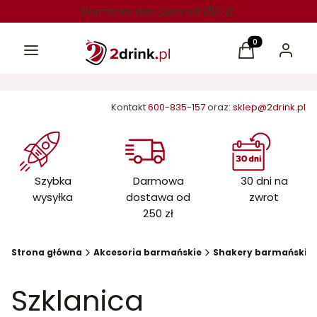
Darmowa dostawa od 250 zł
Menu
Produkty w kos
Koszyk
Zaloguj 
Kontakt
600-835-157
oraz:
sklep@2drink.pl
Szybka
Darmowa
30 dni na
wysyłka
dostawa od
zwrot
250 zł
Strona główna
Akcesoria barmańskie
Shakery barmańskie
Szklanica