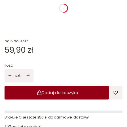
dnia
godziny
minuty
sekundy
od 5 do 9 szt.
Cena
59,90 zł
Ilość
szt.
Dodaj do koszyka
Brakuje Ci jeszcze
250 zł
do darmowej dostawy
Zapytaj o produkt