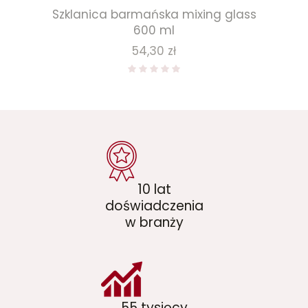
Szklanica barmańska mixing glass
600 ml
Cena
54,30 zł
10 lat
doświadczenia
w branży
55 tysięcy