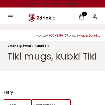
Darmowa dostawa od 250 zł
Menu
Produkty w kos
Koszyk
Zaloguj 
Kontakt
600-835-157
oraz:
sklep@2drink.pl
Strona główna
Kubki Tiki
Tiki mugs, kubki Tiki
Filtry
Cena
Dostępność