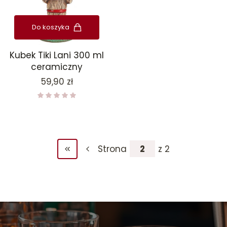
Do koszyka
Kubek Tiki Lani 300 ml
ceramiczny
Cena
59,90 zł
Strona
z 2
Wróć do pierwszej strony z produktami