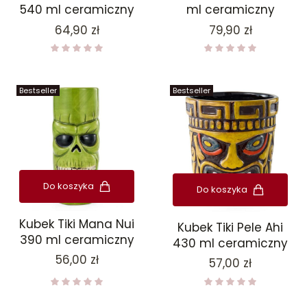
540 ml ceramiczny
ml ceramiczny
Cena
Cena
64,90 zł
79,90 zł
Bestseller
Bestseller
Do koszyka
Do koszyka
Kubek Tiki Mana Nui
Kubek Tiki Pele Ahi
390 ml ceramiczny
430 ml ceramiczny
Cena
56,00 zł
Cena
57,00 zł