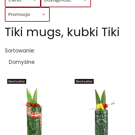
Promocja
Tiki mugs, kubki Tiki
Koniec filtrów
Lista produktów
Sortowanie:
Domyślne
Bestseller
Bestseller