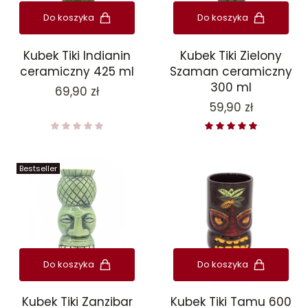
Do koszyka
Do koszyka
Kubek Tiki Zielony
Kubek Tiki Indianin
Szaman ceramiczny
ceramiczny 425 ml
300 ml
Cena
69,90 zł
Cena
59,90 zł
Bestseller
Do koszyka
Do koszyka
Kubek Tiki Zanzibar
Kubek Tiki Tamu 600