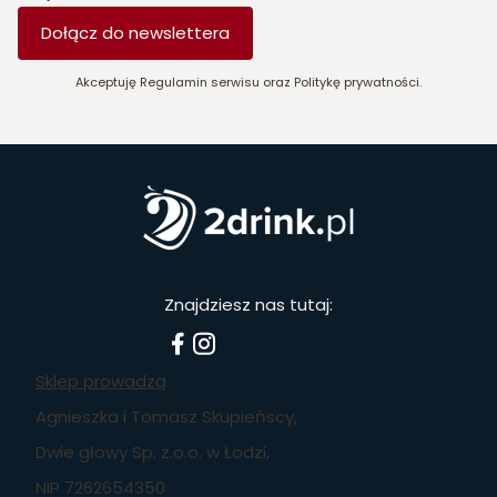
Dołącz do newslettera
Akceptuję Regulamin serwisu oraz Politykę prywatności.
Znajdziesz nas tutaj:
Sklep prowadzą
Agnieszka i Tomasz Skupieńscy,
Dwie głowy Sp. z.o.o. w Łodzi,
NIP 7262654350