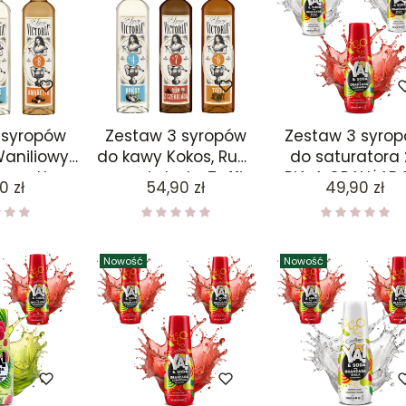
 syropów
Zestaw 3 syropów
Zestaw 3 syro
aniliowy,
do kawy Kokos, Rum
do saturatora 
maretto
z czekoladą, Toffi
BIAŁA ORANŻADA
a
Cena
Cena
0 zł
54,90 zł
49,90 zł
 x 3
490 x 3
CZERWONA
ORANŻADA
Nowość
Nowość