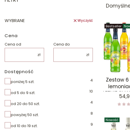
FILTRY
Domyśln
WYBRANE
Wyczyść
Bestseller
No
Cena
Cena od
Cena do
zł
zł
Dostępność
Zestaw 6
4
Dostępność
poniżej 5 szt.
lemoni
10
LETNIE SMA
od 5 do 9 szt.
Cen
54,9
m
4
od 20 do 50 szt.
8
powyżej 50 szt.
Nowość
9
od 10 do 19 szt.