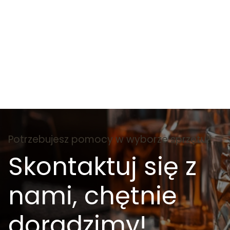
Potrzebujesz pomocy w wyborze sprzętu?
Skontaktuj się z
nami, chętnie
doradzimy!