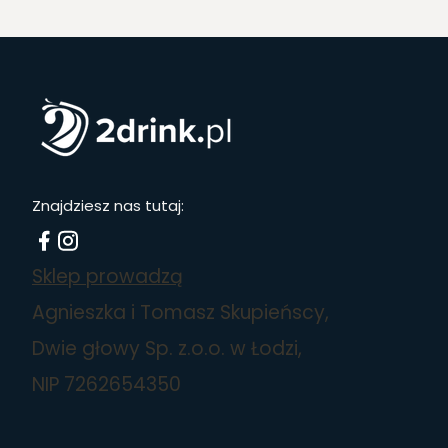
Znajdziesz nas tutaj:
Sklep prowadzą
Agnieszka i Tomasz Skupieńscy,
Dwie głowy Sp. z.o.o. w Łodzi,
NIP 7262654350