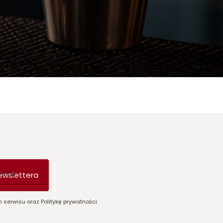
-mail
ewslettera
 serwisu oraz Politykę prywatności.