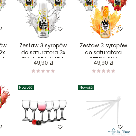
pów
Zestaw 3 syropów
Zestaw 3 syropów
2x
do saturatora 3x
do saturatora
 1x
BIAŁA ORANŻADA
CZERWONA
Cena
Cena
49,90 zł
49,90 zł
ORANŻADA, BIAŁA
ORANŻADA, MANGO
POMARAŃCZA
Nowość
Nowość