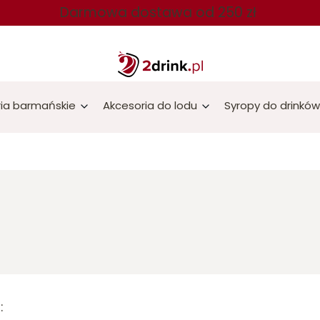
Darmowa dostawa od 250 zł
ia barmańskie
Akcesoria do lodu
Syropy do drinków
ta produktów
: