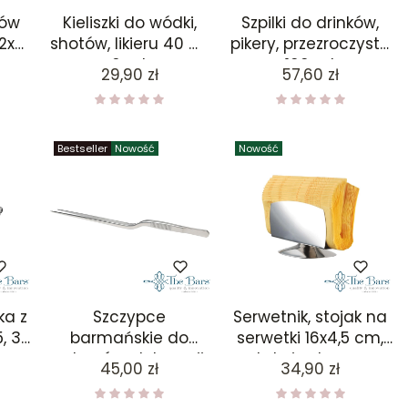
pów
Kieliszki do wódki,
Szpilki do drinków,
2x
shotów, likieru 40 ml
pikery, przezroczyste
6 szt
100 szt
Cena
Cena
29,90 zł
57,60 zł
AŁA
Bestseller
Nowość
Nowość
ka z
Szczypce
Serwetnik, stojak na
, 30
barmańskie do
serwetki 16x4,5 cm,
cytrusów, dekoracji,
stal nierdzewna
Cena
Cena
45,00 zł
34,90 zł
garnishu duże 26,5
cm