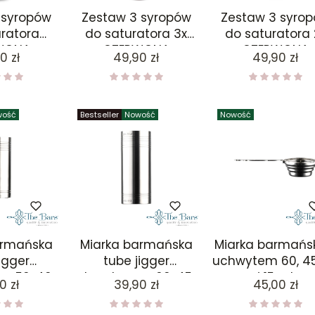
 syropów
Zestaw 3 syropów
Zestaw 3 syro
ratora
do saturatora 3x
do saturatora 
WONA
CZERWONA
CZERWONA
a
Cena
Cena
0 zł
49,90 zł
49,90 zł
, BIAŁA
ORANŻADA
ORANŻADA 1x BI
, MALINA
ORANŻADA
SMOCZY
OC
wość
Bestseller
Nowość
Nowość
armańska
Miarka barmańska
Miarka barmańs
igger
tube jigger
uchwytem 60, 45
a 50, 40,
dwustronna 60, 45,
i 15 ml
a
Cena
Cena
0 zł
39,90 zł
45,00 zł
 10 ml
37,5, 30, 22,5, 15 ml