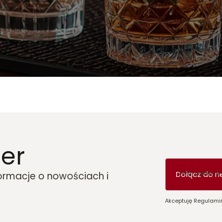
er
Twój adres e
Dołącz do n
formacje o nowościach i
Akceptuję Regulamin