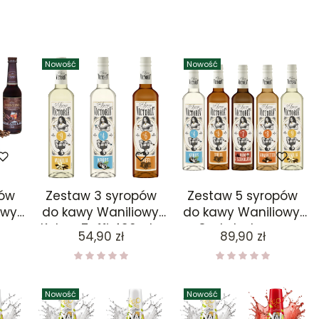
Nowość
Nowość
pów
Zestaw 3 syropów
Zestaw 5 syropów
wy,
do kawy Waniliowy,
do kawy Waniliowy,
o,
Kokos, Toffi 490ml x
Czekoladowy z
Cena
Cena
54,90 zł
89,90 zł
mem,
3
rumem, Kokos, Toffi,
ml x
Amaretto 490ml x 5
5 ml
Nowość
Nowość