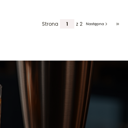
Strona
z 2
Następna
Przej