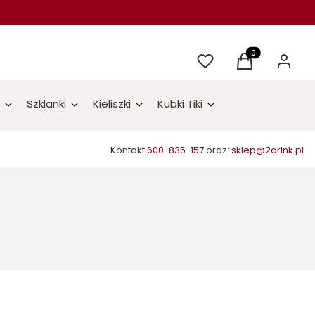
Ulubione
Produkty w kos
Koszyk
Zaloguj 
Szklanki
Kieliszki
Kubki Tiki
Kontakt
600-835-157
oraz:
sklep@2drink.pl