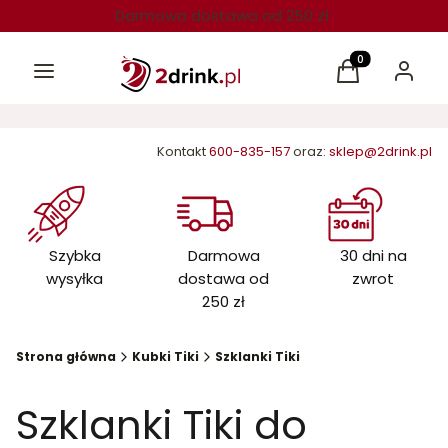
Darmowa dostawa od 250 zł
Menu
Produkty w kos
Koszyk
Zaloguj 
Kontakt
600-835-157
oraz:
sklep@2drink.pl
Szybka
Darmowa
30 dni na
wysyłka
dostawa od
zwrot
250 zł
Strona główna
Kubki Tiki
Szklanki Tiki
Szklanki Tiki do