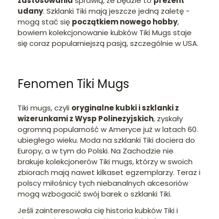
zastosowania
sprawią, że będzie to
prezent
udany
. Szklanki Tiki mają jeszcze jedną zaletę -
mogą stać się
początkiem nowego hobby
,
bowiem kolekcjonowanie kubków Tiki Mugs staje
się coraz popularniejszą pasją, szczególnie w USA.
Fenomen Tiki Mugs
Tiki mugs, czyli
oryginalne kubki i szklanki z
wizerunkami z Wysp Polinezyjskich
, zyskały
ogromną popularność w Ameryce już w latach 60.
ubiegłego wieku. Moda na szklanki Tiki dociera do
Europy, a w tym do Polski. Na Zachodzie nie
brakuje kolekcjonerów Tiki mugs, którzy w swoich
zbiorach mają nawet kilkaset egzemplarzy. Teraz i
polscy miłośnicy tych niebanalnych akcesoriów
mogą wzbogacić swój barek o szklanki Tiki.
Jeśli zainteresowała cię historia kubków Tiki i