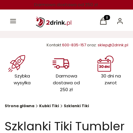
Darmowa dostawa od 250 zł
Menu
Produkty w kos
Koszyk
Zaloguj 
Kontakt
600-835-157
oraz:
sklep@2drink.pl
Szybka
Darmowa
30 dni na
wysyłka
dostawa od
zwrot
250 zł
Strona główna
Kubki Tiki
Szklanki Tiki
Szklanki Tiki Tumbler