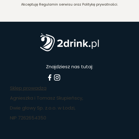
Akceptuję Regulamin serwisu oraz Politykę prywatności.
Znajdziesz nas tutaj:
Sklep prowadzą
Agnieszka i Tomasz Skupieńscy,
Dwie głowy Sp. z.o.o. w Łodzi,
NIP 7262654350