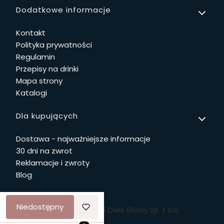
Linki w stopce
Dodatkowe informacje
Kontakt
Polityka prywatności
Regulamin
Przepisy na drinki
Mapa strony
Katalogi
Dla kupujących
Dostawa - najważniejsze informacje
30 dni na zwrot
Reklamacje i zwroty
Blog
Niedostępny
© Copyright 2026 Dwie Głowy Sp. z o.o.