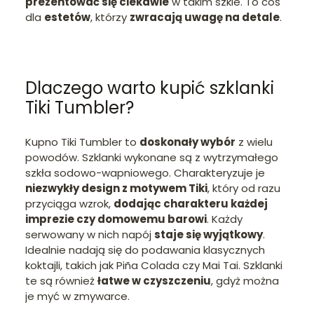
prezentować się ciekawie
w takim szkle. To coś
dla
estetów
, którzy
zwracają uwagę na detale
.
Dlaczego warto kupić szklanki
Tiki Tumbler?
Kupno Tiki Tumbler to
doskonały wybór
z wielu
powodów. Szklanki wykonane są z wytrzymałego
szkła sodowo-wapniowego. Charakteryzuje je
niezwykły design z motywem Tiki
, który od razu
przyciąga wzrok,
dodając charakteru każdej
imprezie czy domowemu barowi
. Każdy
serwowany w nich napój
staje się wyjątkowy
.
Idealnie nadają się do podawania klasycznych
koktajli, takich jak Piña Colada czy Mai Tai. Szklanki
te są również
łatwe w czyszczeniu
, gdyż można
je myć w zmywarce.