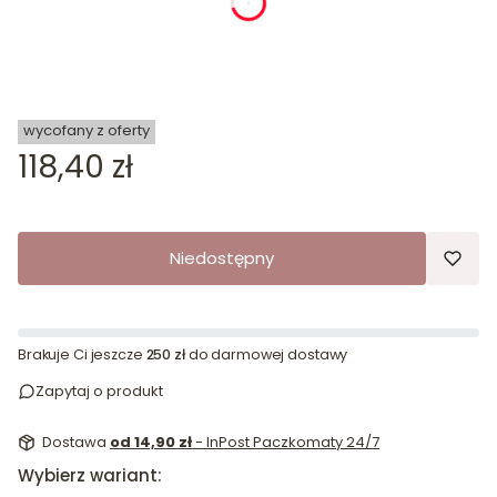
dnia
godziny
minuty
sekundy
wycofany z oferty
Cena
118,40 zł
Niedostępny
Brakuje Ci jeszcze
250 zł
do darmowej dostawy
Zapytaj o produkt
Dostawa
od 14,90 zł
- InPost Paczkomaty 24/7
Wybierz wariant: