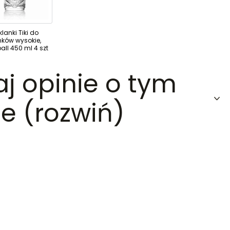
klanki Tiki do
nków wysokie,
all 450 ml 4 szt
aj opinie o tym
e (rozwiń)