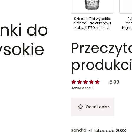
Szklanki Tiki wysokie,
Sz
nki do
highball do drinków i
dri
koktajli 570 ml 4 szt
highb
ysokie
Przeczyt
produkci
5.00
Liczba ocen: 1
Oceń i opisz
Sandra
11 listopada 2023