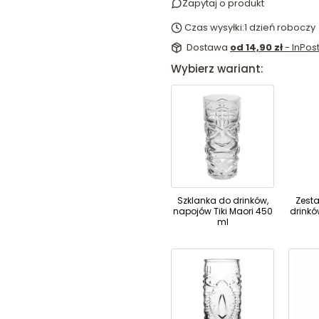
Zapytaj o produkt
Czas wysyłki:
1 dzień roboczy
Dostawa
od 14,90 zł
- InPo
Wybierz wariant:
Szklanka do drinków,
Zesta
napojów Tiki Maori 450
drinkó
ml