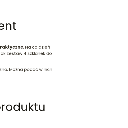
zent
praktyczne
. Na co dzień
nak zestaw 4 szklanek do
czna. Można podać w nich
produktu