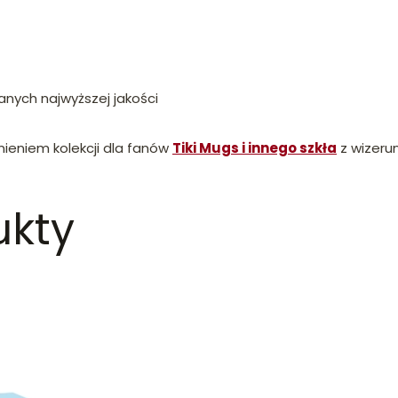
anych najwyższej jakości
nieniem kolekcji dla fanów
Tiki Mugs i innego szkła
z wizeru
ukty