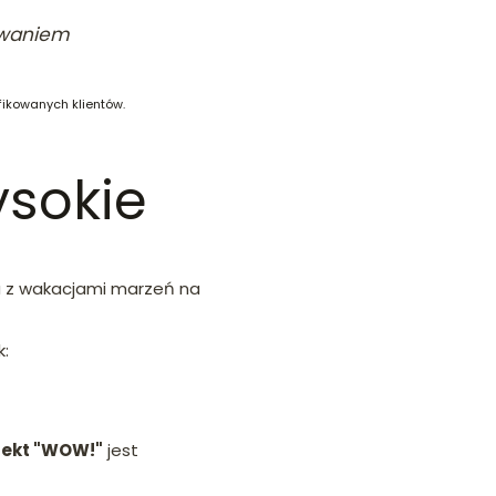
iwaniem
fikowanych klientów.
ysokie
nia z wakacjami marzeń na
k:
fekt "WOW!"
jest