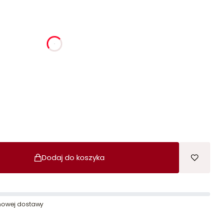
ia
godziny
minuty
sekundy
Dodaj do koszyka
owej dostawy