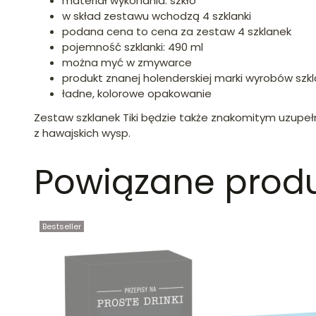
materiał wykonania: szkło
w skład zestawu wchodzą 4 szklanki
podana cena to cena za zestaw 4 szklanek
pojemność szklanki: 490 ml
można myć w zmywarce
produkt znanej holenderskiej marki wyrobów szkl
ładne, kolorowe opakowanie
Zestaw szklanek Tiki będzie także znakomitym uzupeł
z hawajskich wysp.
Powiązane prod
Bestseller