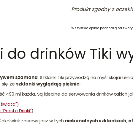
Produkt zgodny z oczek
Wszystkie opinie pochodzą od zwery
i do drinków Tiki w
tywem szamana
. Szklanki Tiki przywodzą na myśl skojarze
 się, że
szklanki wyglądają pięknie
!
ość 490 ml każda. Są idealne do serwowania drinków takich ja
i świata"
)
i "Proste Drinki"
)
Cokolwiek zaserwujesz w tych
niebanalnych szklankach
,
e