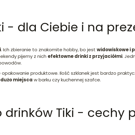
i - dla Ciebie i na pre
i
. Ich zbieranie to znakomite hobby, bo jest
widowiskowe i 
eekendy pijemy z nich
efektowne drinki z przyjaciółmi
. Jed
h powodów.
 opakowanie produktowe. Ilość szklanek jest bardzo prakty
 dużo miejsca
w barku czy kuchennej szafce.
o drinków Tiki - cechy 