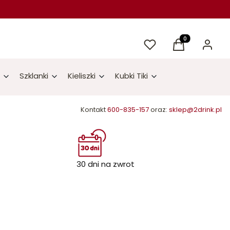
Ulubione
Produkty w kos
Koszyk
Zaloguj 
Szklanki
Kieliszki
Kubki Tiki
Kontakt
600-835-157
oraz:
sklep@2drink.pl
30 dni na zwrot