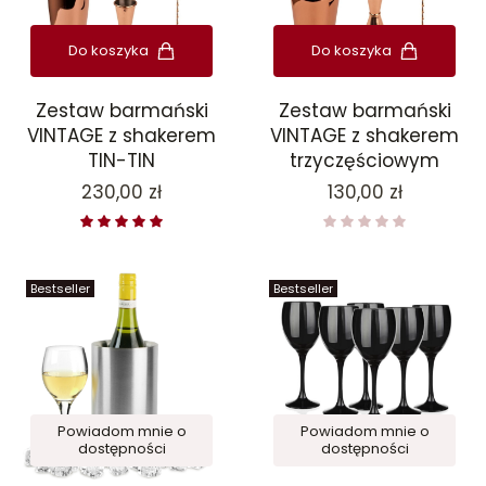
Do koszyka
Do koszyka
Zestaw barmański
Zestaw barmański
VINTAGE z shakerem
VINTAGE z shakerem
TIN-TIN
trzyczęściowym
Cena
Cena
230,00 zł
130,00 zł
Bestseller
Bestseller
Powiadom mnie o
Powiadom mnie o
dostępności
dostępności