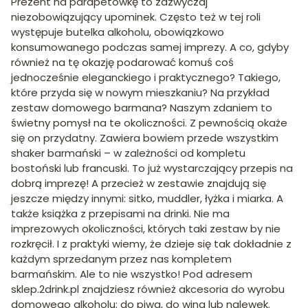
Prezent na parapetówkę to zazwyczaj
niezobowiązujący upominek. Często też w tej roli
występuje butelka alkoholu, obowiązkowo
konsumowanego podczas samej imprezy. A co, gdyby
również na tę okazję podarować komuś coś
jednocześnie eleganckiego i praktycznego? Takiego,
które przyda się w nowym mieszkaniu? Na przykład
zestaw domowego barmana? Naszym zdaniem to
świetny pomysł na te okoliczności. Z pewnością okaże
się on przydatny. Zawiera bowiem przede wszystkim
shaker barmański – w zależności od kompletu
bostoński lub francuski. To już wystarczający przepis na
dobrą imprezę! A przecież w zestawie znajdują się
jeszcze między innymi: sitko, muddler, łyżka i miarka. A
także książka z przepisami na drinki. Nie ma
imprezowych okoliczności, których taki zestaw by nie
rozkręcił. I z praktyki wiemy, że dzieje się tak dokładnie z
każdym sprzedanym przez nas kompletem
barmańskim. Ale to nie wszystko! Pod adresem
sklep.2drink.pl znajdziesz również akcesoria do wyrobu
domowego alkoholu; do piwa, do wina lub nalewek.