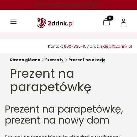
Darmowa dostawa od 250 zł
Menu
Produkty w kos
Koszyk
Zaloguj 
Kontakt
600-835-157
oraz:
sklep@2drink.pl
Strona główna
Prezenty
Prezent na okazję
Prezent na
parapetówkę
Prezent na parapetówkę,
prezent na nowy dom
Prezent na parapetówkę to obowiązkowy element