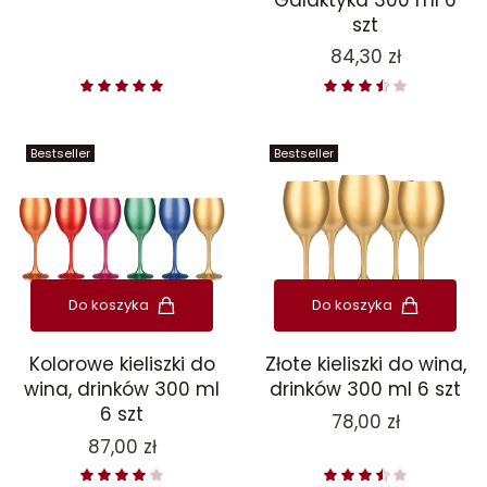
szt
Cena
84,30 zł
Bestseller
Bestseller
Do koszyka
Do koszyka
Kolorowe kieliszki do
Złote kieliszki do wina,
wina, drinków 300 ml
drinków 300 ml 6 szt
6 szt
Cena
78,00 zł
Cena
87,00 zł