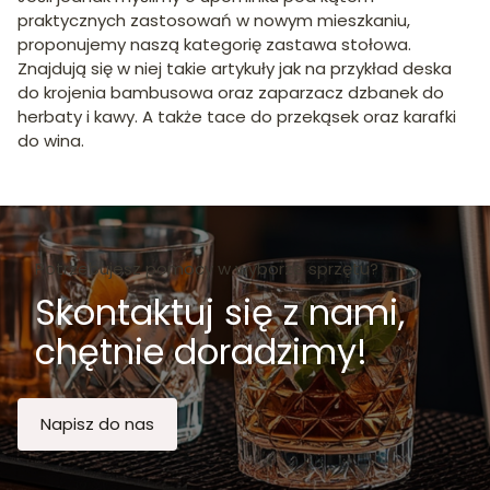
praktycznych zastosowań w nowym mieszkaniu,
proponujemy naszą kategorię zastawa stołowa.
Znajdują się w niej takie artykuły jak na przykład deska
do krojenia bambusowa oraz zaparzacz dzbanek do
herbaty i kawy. A także tace do przekąsek oraz karafki
do wina.
Potrzebujesz pomocy w wyborze sprzętu?
Skontaktuj się z nami,
chętnie doradzimy!
Napisz do nas