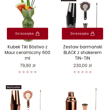
Do koszyka
Do koszyka
Kubek Tiki Bóstwo z
Zestaw barmański
Maui ceramiczny 600
BLACK z shakerem
ml
TIN-TIN
Cena
Cena
79,90 zł
230,00 zł
Bestseller