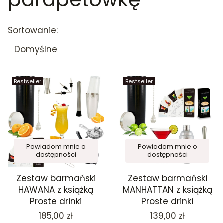
Lista produktów
Sortowanie:
Domyślne
Bestseller
Bestseller
Powiadom mnie o
Powiadom mnie o
dostępności
dostępności
Zestaw barmański
Zestaw barmański
HAWANA z książką
MANHATTAN z książką
Proste drinki
Proste drinki
Cena
Cena
185,00 zł
139,00 zł