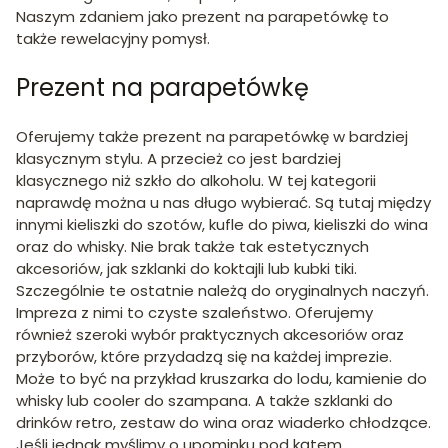
Naszym zdaniem jako prezent na parapetówkę to
także rewelacyjny pomysł.
Prezent na parapetówkę
Oferujemy także prezent na parapetówkę w bardziej
klasycznym stylu. A przecież co jest bardziej
klasycznego niż szkło do alkoholu. W tej kategorii
naprawdę można u nas długo wybierać. Są tutaj między
innymi kieliszki do szotów, kufle do piwa, kieliszki do wina
oraz do whisky. Nie brak także tak estetycznych
akcesoriów, jak szklanki do koktajli lub kubki tiki.
Szczególnie te ostatnie należą do oryginalnych naczyń.
Impreza z nimi to czyste szaleństwo. Oferujemy
również szeroki wybór praktycznych akcesoriów oraz
przyborów, które przydadzą się na każdej imprezie.
Może to być na przykład kruszarka do lodu, kamienie do
whisky lub cooler do szampana. A także szklanki do
drinków retro, zestaw do wina oraz wiaderko chłodzące.
Jeśli jednak myślimy o upominku pod kątem