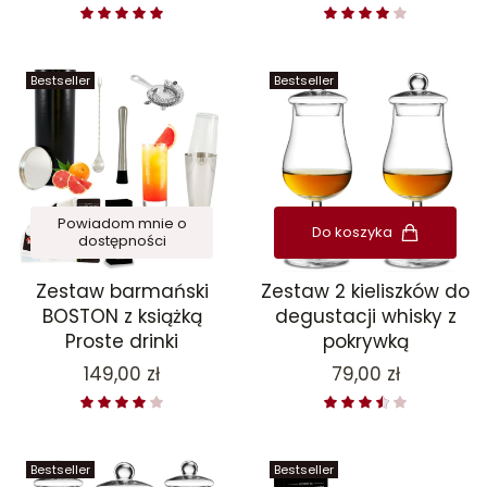
Bestseller
Bestseller
Powiadom mnie o
Do koszyka
dostępności
Zestaw barmański
Zestaw 2 kieliszków do
BOSTON z książką
degustacji whisky z
Proste drinki
pokrywką
Cena
Cena
149,00 zł
79,00 zł
Bestseller
Bestseller