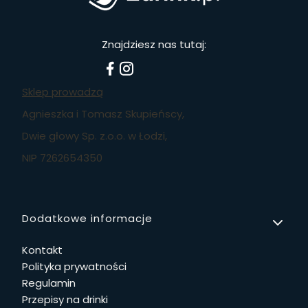
Znajdziesz nas tutaj:
Sklep prowadzą
Agnieszka i Tomasz Skupieńscy,
Dwie głowy Sp. z.o.o. w Łodzi,
NIP 7262654350
Linki w stopce
Dodatkowe informacje
Kontakt
Polityka prywatności
Regulamin
Przepisy na drinki