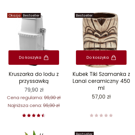
Okazja
Bestseller
Bestseller
Do koszyka
Do koszyka
Kruszarka do lodu z
Kubek Tiki Szamanka z
przyssawką
Lanai ceramiczny 450
ml
79,90 zł
Cena
57,00 zł
Cena regularna:
99,90 zł
Najniższa cena:
99,90 zł
Bestseller