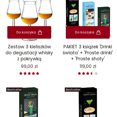
Do koszyka
Do koszyka
Zestaw 3 kieliszków
PAKIET 3 książek 'Drinki
do degustacji whisky
świata' + 'Proste drinki'
z pokrywką
+ 'Proste shoty'
Cena
Cena
99,00 zł
119,00 zł
Bestseller
Bestseller