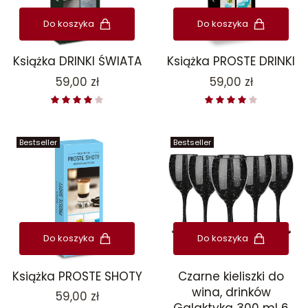
Do koszyka
Do koszyka
Książka DRINKI ŚWIATA
Książka PROSTE DRINKI
Cena
Cena
59,00 zł
59,00 zł
Bestseller
Bestseller
Do koszyka
Do koszyka
Książka PROSTE SHOTY
Czarne kieliszki do
wina, drinków
Cena
59,00 zł
Galaktyka 300 ml 6