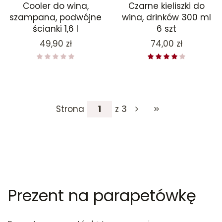
Cooler do wina,
Czarne kieliszki do
szampana, podwójne
wina, drinków 300 ml
ścianki 1,6 l
6 szt
Cena
Cena
49,90 zł
74,00 zł
Strona
z 3
Przejdź do ostatniej
Prezent na parapetówkę