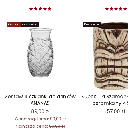
Okazja
Bestseller
Bestseller
Zestaw 4 szklanki do drinków
Kubek Tiki Szamank
ANANAS
ceramiczny 4
Cena
89,00 zł
57,00 zł
Cena regularna:
99,00 zł
Najniższa cena:
99,00 zł