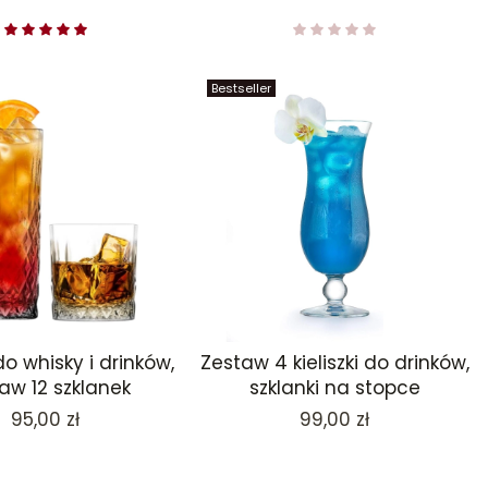
Bestseller
do whisky i drinków,
Zestaw 4 kieliszki do drinków,
aw 12 szklanek
szklanki na stopce
Cena
Cena
95,00 zł
99,00 zł