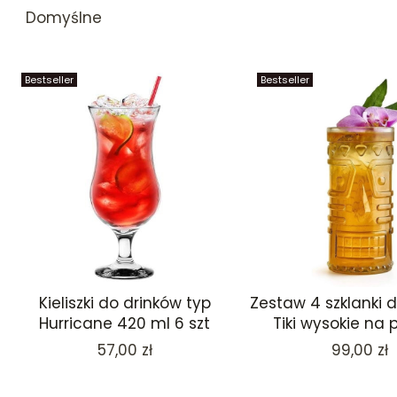
Domyślne
Bestseller
Bestseller
Kieliszki do drinków typ
Zestaw 4 szklanki 
Hurricane 420 ml 6 szt
Tiki wysokie na 
Cena
Cena
57,00 zł
99,00 zł