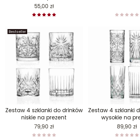
Cena
55,00 zł
Bestseller
Zestaw 4 szklanki do drinków
Zestaw 4 szklanki 
niskie na prezent
wysokie na pr
Cena
Cena
79,90 zł
89,90 zł