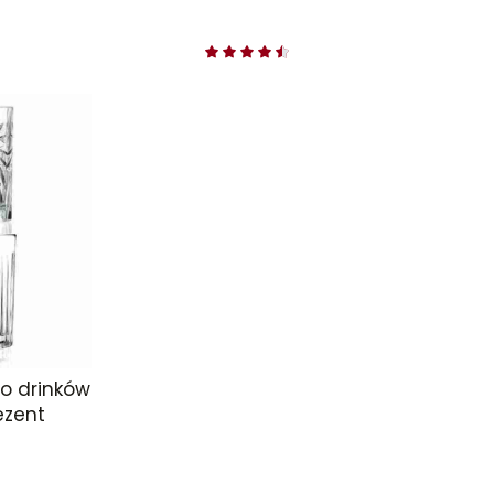
do drinków
ezent