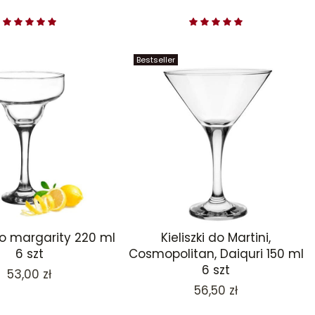
Bestseller
 do margarity 220 ml
Kieliszki do Martini,
6 szt
Cosmopolitan, Daiquri 150 ml
6 szt
Cena
53,00 zł
Cena
56,50 zł