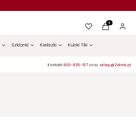
Ulubione
Produkty w kos
Koszyk
Zaloguj 
Szklanki
Kieliszki
Kubki Tiki
Kontakt
600-835-157
oraz:
sklep@2drink.pl