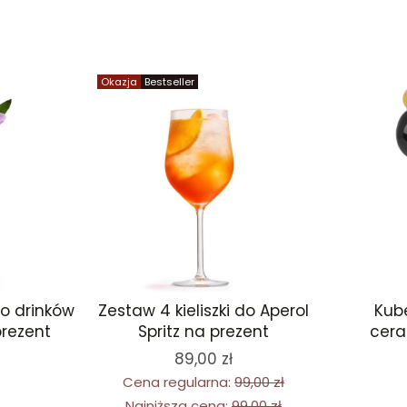
Okazja
Bestseller
do drinków
Kub
Zestaw 4 kieliszki do Aperol
prezent
cera
Spritz na prezent
89,00 zł
Cena regularna:
99,00 zł
Najniższa cena:
99,00 zł