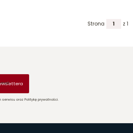
Strona
z 1
-mail
ewslettera
 serwisu oraz Politykę prywatności.