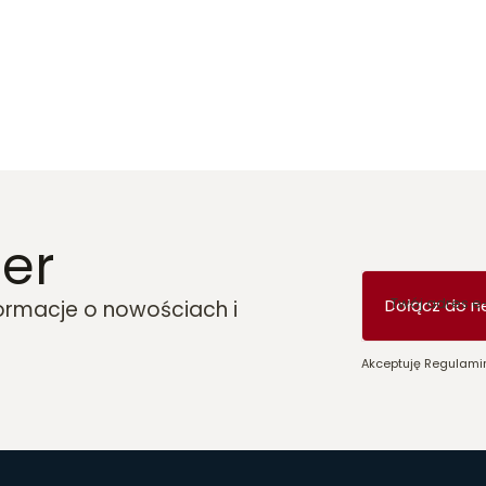
er
Twój adres e
Dołącz do n
formacje o nowościach i
Akceptuję Regulamin