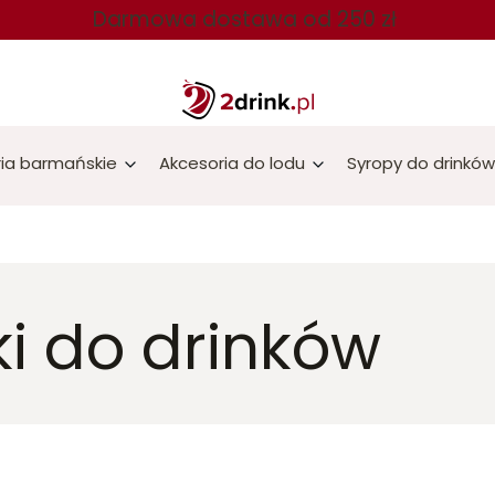
Darmowa dostawa od 250 zł
ia barmańskie
Akcesoria do lodu
Syropy do drinków
zki do drinków