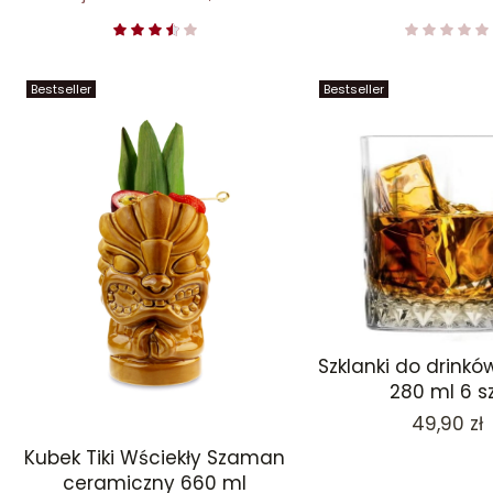
Bestseller
Bestseller
Szklanki do drinkó
280 ml 6 s
Cena
49,90 zł
Kubek Tiki Wściekły Szaman
ceramiczny 660 ml