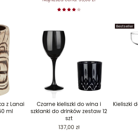
Bestseller
a z Lanai
Czarne kieliszki do wina i
Kieliszki
50 ml
szklanki do drinków zestaw 12
szt
Cena
137,00 zł