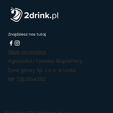
Znajdziesz nas tutaj:
Sklep prowadzą
Agnieszka i Tomasz Skupieńscy,
Dwie głowy Sp. z.o.o. w Łodzi,
NIP 7262654350
© Copyright 2026 Dwie Głowy Sp. z o.o.