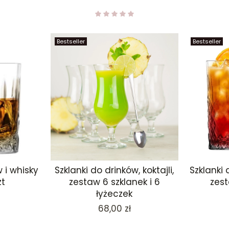
Bestseller
Bestseller
w i whisky
Szklanki do drinków, koktajli,
Szklanki 
zt
zestaw 6 szklanek i 6
zest
łyżeczek
Cena
68,00 zł