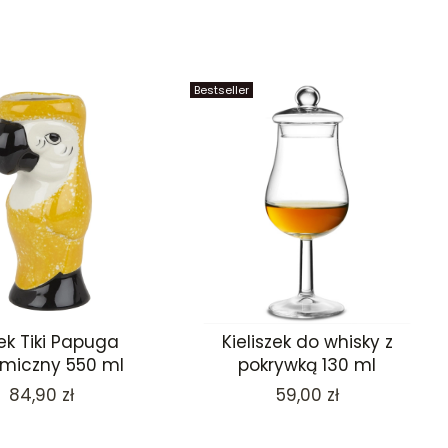
Bestseller
ek Tiki Papuga
Kieliszek do whisky z
miczny 550 ml
pokrywką 130 ml
Cena
Cena
84,90 zł
59,00 zł