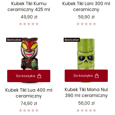
Kubek Tiki Kumu
Kubek Tiki Lani 300 ml
ceramiczny 425 ml
ceramiczny
Cena
Cena
49,90 zł
59,90 zł
Bestseller
Bestseller
Do koszyka
Do koszyka
Kubek Tiki Mana Nui
Kubek Tiki Lua 400 ml
390 ml ceramiczny
ceramiczny
Cena
56,00 zł
Cena
74,90 zł