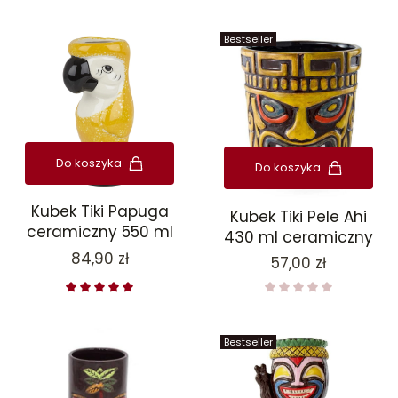
Bestseller
Do koszyka
Do koszyka
Kubek Tiki Papuga
Kubek Tiki Pele Ahi
ceramiczny 550 ml
430 ml ceramiczny
Cena
84,90 zł
Cena
57,00 zł
Bestseller