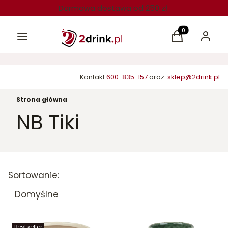
Darmowa dostawa od 250 zł
Menu
Produkty w kos
Koszyk
Zaloguj 
Kontakt
600-835-157
oraz:
sklep@2drink.pl
Strona główna
NB Tiki
Lista produktów
Sortowanie:
Domyślne
Bestseller