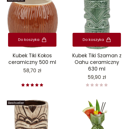
Do koszyka
Do koszyka
Kubek Tiki Kokos
Kubek Tiki Szaman z
ceramiczny 500 ml
Oahu ceramiczny
630 ml
Cena
58,70 zł
Cena
59,90 zł
Bestseller