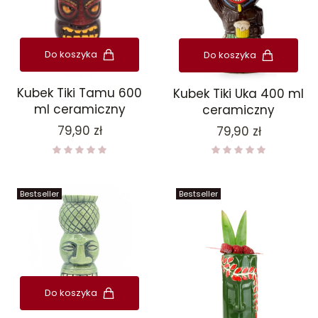
Do koszyka
Do koszyka
Kubek Tiki Tamu 600
Kubek Tiki Uka 400 ml
ml ceramiczny
ceramiczny
Cena
Cena
79,90 zł
79,90 zł
Bestseller
Bestseller
Do koszyka