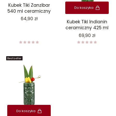
Kubek Tiki Zanzibar
Do koszyka
540 ml ceramiczny
Cena
64,90 zł
Kubek Tiki Indianin
ceramiczny 425 ml
Cena
69,90 zł
Bestseller
Do koszyka