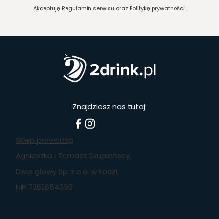
Akceptuję Regulamin serwisu oraz Politykę prywatności.
Znajdziesz nas tutaj:
Sklep prowadzą
Agnieszka i Tomasz Skupieńscy,
Dwie głowy Sp. z.o.o. w Łodzi,
NIP 7262654350