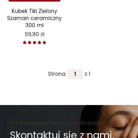
Kubek Tiki Zielony
Szaman ceramiczny
300 ml
Cena
59,90 zł
Strona
z 1
Potrzebujesz pomocy w wyborze sprzętu?
Skontaktuj się z nami,