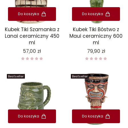
Do koszyka
Do koszyka
Kubek Tiki Szamanka z
Kubek Tiki Bóstwo z
Lanai ceramiczny 450
Maui ceramiczny 600
ml
ml
Cena
Cena
57,00 zł
79,90 zł
Bestseller
Bestseller
Do koszyka
Do koszyka