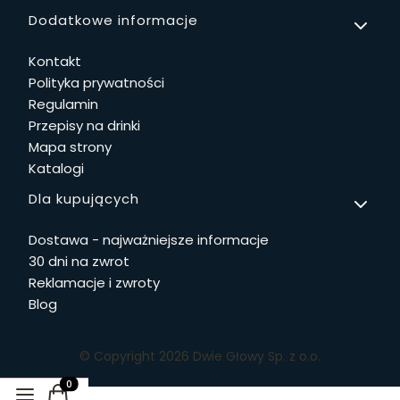
Linki w stopce
Dodatkowe informacje
Kontakt
Polityka prywatności
Regulamin
Przepisy na drinki
Mapa strony
Katalogi
Dla kupujących
Dostawa - najważniejsze informacje
30 dni na zwrot
Reklamacje i zwroty
Blog
© Copyright 2026 Dwie Głowy Sp. z o.o.
Produkty w koszyku: 0. Zobacz szczegóły