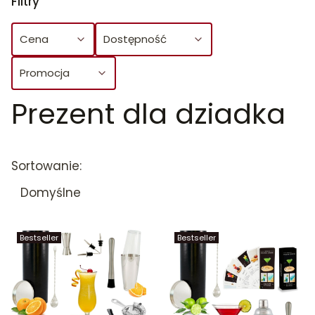
Filtry
Cena
Dostępność
Promocja
Prezent dla dziadka
Koniec filtrów
Lista produktów
Sortowanie:
Domyślne
Bestseller
Bestseller