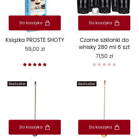
Do koszyka
Do koszyka
Książka PROSTE SHOTY
Czarne szklanki do
whisky 280 ml 6 szt
Cena
59,00 zł
Cena
71,50 zł
Bestseller
Bestseller
Do koszyka
Do koszyka