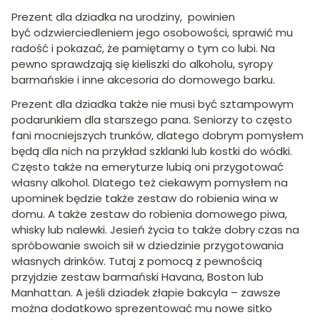
Prezent dla dziadka na urodziny, powinien
być odzwierciedleniem jego osobowości, sprawić mu
radość i pokazać, że pamiętamy o tym co lubi. Na
pewno sprawdzają się kieliszki do alkoholu, syropy
barmańskie i inne akcesoria do domowego barku.
Prezent dla dziadka także nie musi być sztampowym
podarunkiem dla starszego pana. Seniorzy to często
fani mocniejszych trunków, dlatego dobrym pomysłem
będą dla nich na przykład szklanki lub kostki do wódki.
Często także na emeryturze lubią oni przygotować
własny alkohol. Dlatego też ciekawym pomysłem na
upominek będzie także zestaw do robienia wina w
domu. A także zestaw do robienia domowego piwa,
whisky lub nalewki. Jesień życia to także dobry czas na
spróbowanie swoich sił w dziedzinie przygotowania
własnych drinków. Tutaj z pomocą z pewnością
przyjdzie zestaw barmański Havana, Boston lub
Manhattan. A jeśli dziadek złapie bakcyla – zawsze
można dodatkowo sprezentować mu nowe sitko