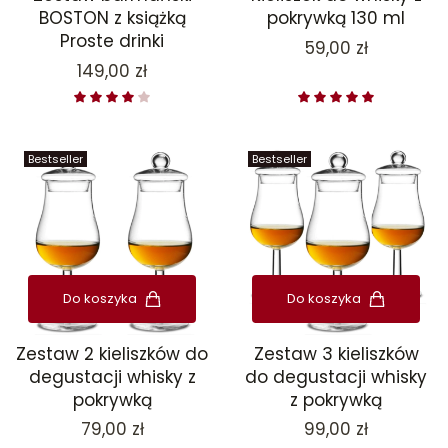
BOSTON z książką
pokrywką 130 ml
Proste drinki
Cena
59,00 zł
Cena
149,00 zł
Bestseller
Bestseller
Do koszyka
Do koszyka
Zestaw 2 kieliszków do
Zestaw 3 kieliszków
degustacji whisky z
do degustacji whisky
pokrywką
z pokrywką
Cena
Cena
79,00 zł
99,00 zł