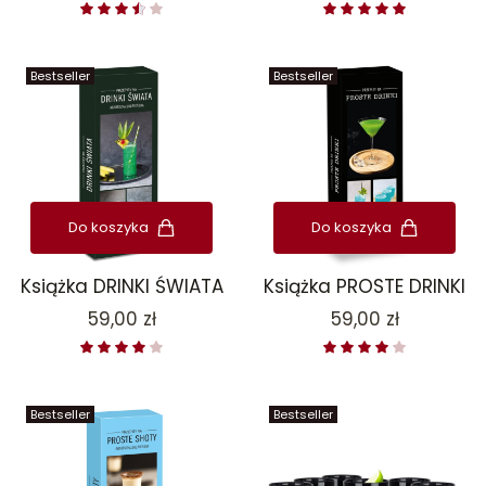
Bestseller
Bestseller
Do koszyka
Do koszyka
Książka DRINKI ŚWIATA
Książka PROSTE DRINKI
Cena
Cena
59,00 zł
59,00 zł
Bestseller
Bestseller