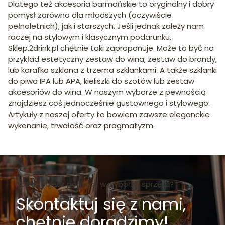
Dlatego też akcesoria barmańskie to oryginalny i dobry
pomysł zarówno dla młodszych (oczywiście
pełnoletnich), jak i starszych. Jeśli jednak zależy nam
raczej na stylowym i klasycznym podarunku,
Sklep.2drink.pl chętnie taki zaproponuje. Może to być na
przykład estetyczny zestaw do wina, zestaw do brandy,
lub karafka szklana z trzema szklankami. A także szklanki
do piwa IPA lub APA, kieliszki do szotów lub zestaw
akcesoriów do wina. W naszym wyborze z pewnością
znajdziesz coś jednocześnie gustownego i stylowego.
Artykuły z naszej oferty to bowiem zawsze eleganckie
wykonanie, trwałość oraz pragmatyzm.
Potrzebujesz pomocy w wyborze sprzętu?
Skontaktuj się z nami,
chętnie doradzimy!