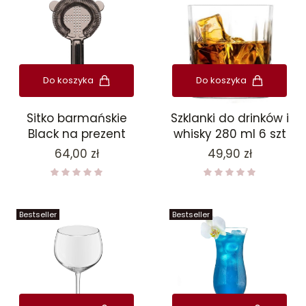
Do koszyka
Do koszyka
Sitko barmańskie
Szklanki do drinków i
Black na prezent
whisky 280 ml 6 szt
Cena
Cena
64,00 zł
49,90 zł
Bestseller
Bestseller