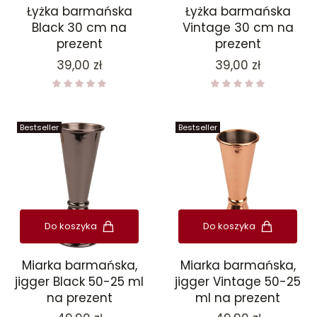
Łyżka barmańska
Łyżka barmańska
Black 30 cm na
Vintage 30 cm na
prezent
prezent
Cena
Cena
39,00 zł
39,00 zł
Bestseller
Bestseller
Do koszyka
Do koszyka
Miarka barmańska,
Miarka barmańska,
jigger Black 50-25 ml
jigger Vintage 50-25
na prezent
ml na prezent