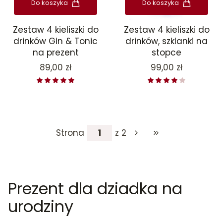
Do koszyka
Do koszyka
Zestaw 4 kieliszki do
Zestaw 4 kieliszki do
drinków Gin & Tonic
drinków, szklanki na
na prezent
stopce
Cena
Cena
89,00 zł
99,00 zł
Strona
z 2
Przejdź do ostatniej
Prezent dla dziadka na
urodziny