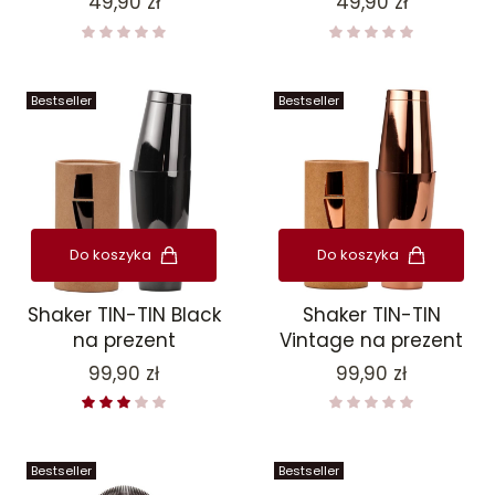
Cena
Cena
49,90 zł
49,90 zł
Bestseller
Bestseller
Do koszyka
Do koszyka
Shaker TIN-TIN Black
Shaker TIN-TIN
na prezent
Vintage na prezent
Cena
Cena
99,90 zł
99,90 zł
Bestseller
Bestseller