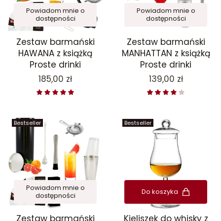
Powiadom mnie o
Powiadom mnie o
dostępności
dostępności
Zestaw barmański
Zestaw barmański
HAWANA z książką
MANHATTAN z książką
Proste drinki
Proste drinki
Cena
Cena
185,00 zł
139,00 zł
Bestseller
Bestseller
Powiadom mnie o
Do koszyka
dostępności
Zestaw barmański
Kieliszek do whisky z