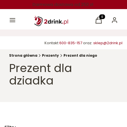
Darmowa dostawa od 250 zł
Menu
Produkty w kos
Koszyk
Zaloguj 
Kontakt
600-835-157
oraz:
sklep@2drink.pl
Strona główna
Prezenty
Prezent dla niego
Prezent dla
dziadka