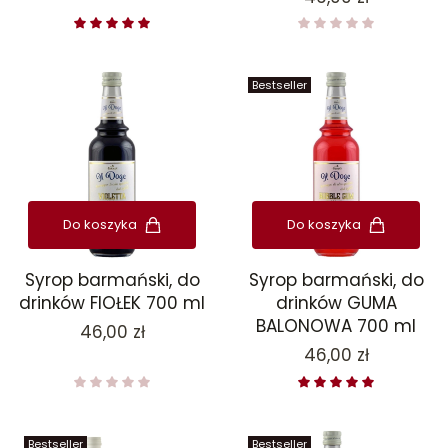
Bestseller
Do koszyka
Do koszyka
Syrop barmański, do
Syrop barmański, do
drinków FIOŁEK 700 ml
drinków GUMA
BALONOWA 700 ml
Cena
46,00 zł
Cena
46,00 zł
Bestseller
Bestseller