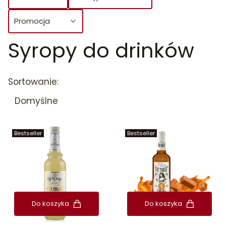
Promocja
Syropy do drinków
Koniec filtrów
Lista produktów
Sortowanie:
Domyślne
Bestseller
Bestseller
Do koszyka
Do koszyka