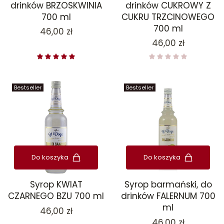
drinków BRZOSKWINIA
drinków CUKROWY Z
700 ml
CUKRU TRZCINOWEGO
700 ml
Cena
46,00 zł
Cena
46,00 zł
Bestseller
Bestseller
Do koszyka
Do koszyka
Syrop KWIAT
Syrop barmański, do
CZARNEGO BZU 700 ml
drinków FALERNUM 700
ml
Cena
46,00 zł
Cena
46,00 zł