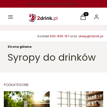
Darmowa dostawa od 250 zł
Menu
Produkty w kos
Koszyk
Zaloguj 
Kontakt
600-835-157
oraz:
sklep@2drink.pl
Strona główna
Syropy do drinków
PODKATEGORIE