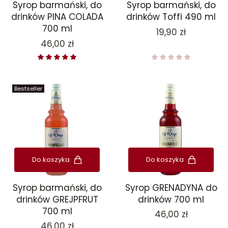
Syrop barmański, do
Syrop barmański, do
drinków PINA COLADA
drinków Toffi 490 ml
700 ml
Cena
19,90 zł
Cena
46,00 zł
Bestseller
Do koszyka
Do koszyka
Syrop barmański, do
Syrop GRENADYNA do
drinków GREJPFRUT
drinków 700 ml
700 ml
Cena
46,00 zł
Cena
46,00 zł