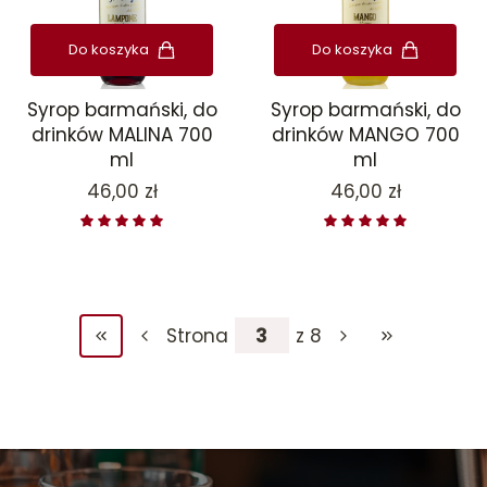
Do koszyka
Do koszyka
Syrop barmański, do
Syrop barmański, do
drinków MALINA 700
drinków MANGO 700
ml
ml
Cena
Cena
46,00 zł
46,00 zł
Strona
z 8
Wróć do pierwszej strony z produktami
Przejdź do ost