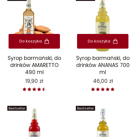
Do koszyka
Do koszyka
Syrop barmański, do
Syrop barmański, do
drinków AMARETTO
drinków ANANAS 700
490 ml
ml
Cena
Cena
19,90 zł
46,00 zł
Bestseller
Bestseller