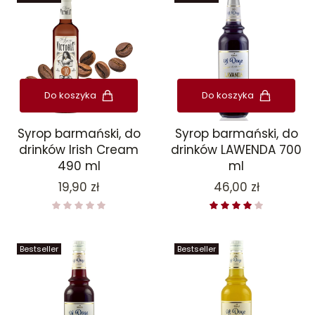
Do koszyka
Do koszyka
Syrop barmański, do
Syrop barmański, do
drinków Irish Cream
drinków LAWENDA 700
490 ml
ml
Cena
Cena
19,90 zł
46,00 zł
Bestseller
Bestseller