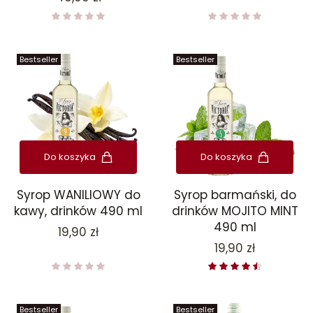
Bestseller
Bestseller
Do koszyka
Do koszyka
Syrop WANILIOWY do
Syrop barmański, do
kawy, drinków 490 ml
drinków MOJITO MINT
490 ml
Cena
19,90 zł
Cena
19,90 zł
Bestseller
Bestseller