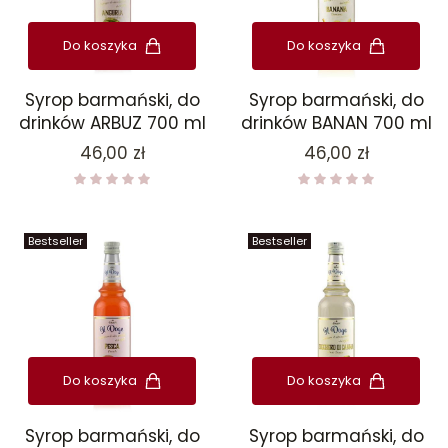
Do koszyka
Do koszyka
Syrop barmański, do
Syrop barmański, do
drinków ARBUZ 700 ml
drinków BANAN 700 ml
Cena
Cena
46,00 zł
46,00 zł
Bestseller
Bestseller
Do koszyka
Do koszyka
Syrop barmański, do
Syrop barmański, do