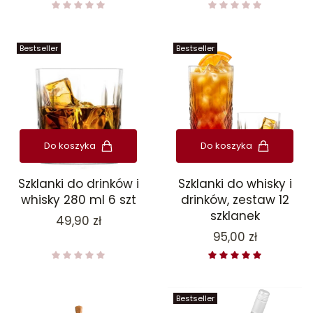
Bestseller
Bestseller
Do koszyka
Do koszyka
Szklanki do drinków i
Szklanki do whisky i
whisky 280 ml 6 szt
drinków, zestaw 12
szklanek
Cena
49,90 zł
Cena
95,00 zł
Bestseller