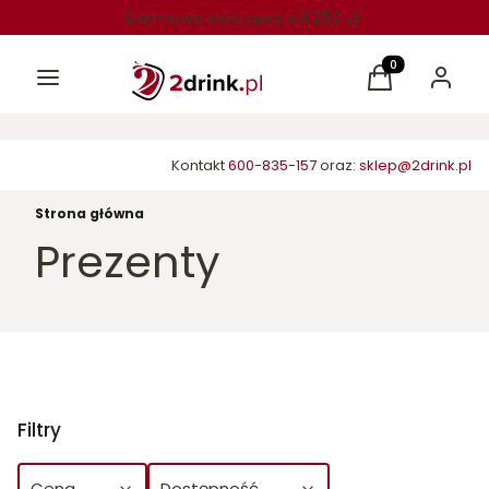
Darmowa dostawa od 250 zł
Menu
Produkty w kos
Koszyk
Zaloguj 
Kontakt
600-835-157
oraz:
sklep@2drink.pl
Strona główna
Prezenty
Filtry
Cena
Dostępność