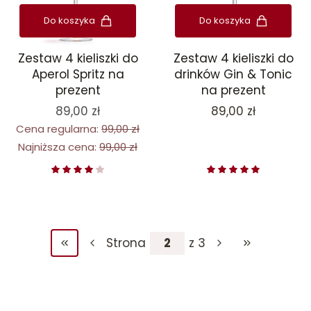
Do koszyka
Do koszyka
Zestaw 4 kieliszki do
Zestaw 4 kieliszki do
drinków Gin & Tonic
Aperol Spritz na
na prezent
prezent
Cena
89,00 zł
89,00 zł
Cena regularna:
99,00 zł
Najniższa cena:
99,00 zł
Strona
z 3
Wróć do pierwszej strony z produktami
Przejdź do ost