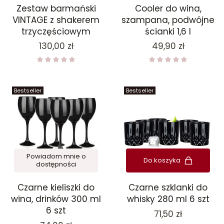
Zestaw barmański
Cooler do wina,
VINTAGE z shakerem
szampana, podwójne
trzyczęściowym
ścianki 1,6 l
Cena
Cena
130,00 zł
49,90 zł
Bestseller
Bestseller
Powiadom mnie o
Do koszyka
dostępności
Czarne kieliszki do
Czarne szklanki do
wina, drinków 300 ml
whisky 280 ml 6 szt
6 szt
Cena
71,50 zł