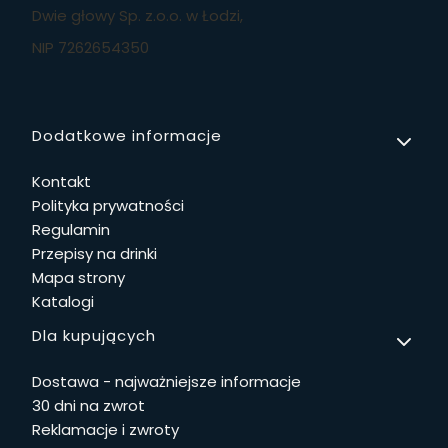
Dwie głowy Sp. z.o.o. w Łodzi,
NIP 7262654350
Linki w stopce
Dodatkowe informacje
Kontakt
Polityka prywatności
Regulamin
Przepisy na drinki
Mapa strony
Katalogi
Dla kupujących
Dostawa - najważniejsze informacje
30 dni na zwrot
Reklamacje i zwroty