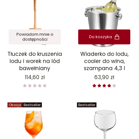
Powiadom mnie o
Do koszyka
dostępności
Tłuczek do kruszenia
Wiaderko do lodu,
lodu i worek na lód
cooler do wina,
bawełniany
szampana 4,3 l
Cena
Cena
114,60 zł
63,90 zł
Okazja
Bestseller
Bestseller