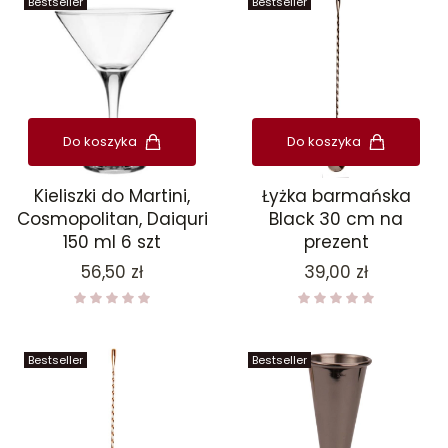
Bestseller
Bestseller
Do koszyka
Do koszyka
Kieliszki do Martini,
Łyżka barmańska
Cosmopolitan, Daiquri
Black 30 cm na
150 ml 6 szt
prezent
Cena
Cena
56,50 zł
39,00 zł
Bestseller
Bestseller