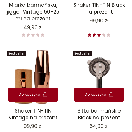
Miarka barmańska,
Shaker TIN-TIN Black
jigger Vintage 50-25
na prezent
ml na prezent
Cena
99,90 zł
Cena
49,90 zł
Bestseller
Bestseller
Do koszyka
Do koszyka
Shaker TIN-TIN
Sitko barmańskie
Vintage na prezent
Black na prezent
Cena
Cena
99,90 zł
64,00 zł