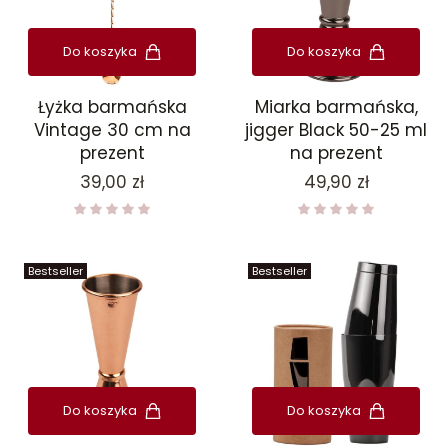
Do koszyka
Do koszyka
Łyżka barmańska
Miarka barmańska,
Vintage 30 cm na
jigger Black 50-25 ml
prezent
na prezent
Cena
Cena
39,00 zł
49,90 zł
Bestseller
Bestseller
Do koszyka
Do koszyka