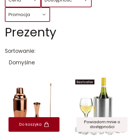
Promocja
Prezenty
Koniec filtrów
Lista produktów
Sortowanie:
Domyślne
Bestseller
Powiadom mnie o
Do koszyka
dostępności