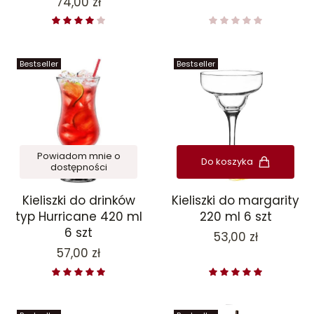
Cena
74,00 zł
Bestseller
Bestseller
Powiadom mnie o
Do koszyka
dostępności
Kieliszki do drinków
Kieliszki do margarity
typ Hurricane 420 ml
220 ml 6 szt
6 szt
Cena
53,00 zł
Cena
57,00 zł