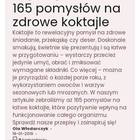
165 pomysłów na
zdrowe koktajle
Koktajle to rewelacyjny pomysł na zdrowe
śniadanie, przekąskę czy deser. Doskonale
smakują, świetnie się prezentują i są łatwe
w przygotowaniu – wystarczy przecież
jedynie umyć, obrać i zmiksować
wymagane składniki. Co więcej – można
je przyrządzić o każdej porze roku, z
wykorzystaniem owoców i warzyw
sezonowych lub mrożonych. W naszym
artykule zebraliśmy aż 165 pomysłów na
łatwe koktajle, które pozytywnie wpłyną na
funkcjonowanie całego organizmu.
Sprawdź nasze przepisy i zainspiruj się!
Ola Włodarczyk
autor:
18-01-2019
dodano:
0
komentarzy