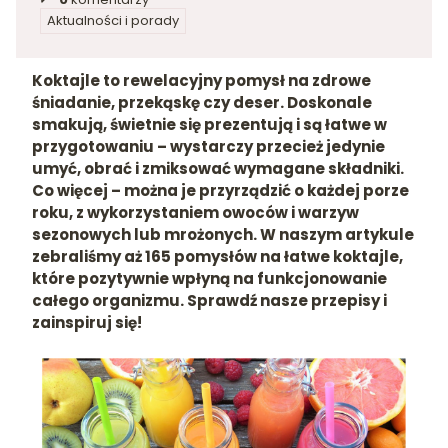
Aktualności i porady
w kategorii
Koktajle to rewelacyjny pomysł na zdrowe
śniadanie, przekąskę czy deser. Doskonale
smakują, świetnie się prezentują i są łatwe w
przygotowaniu – wystarczy przecież jedynie
umyć, obrać i zmiksować wymagane składniki.
Co więcej – można je przyrządzić o każdej porze
roku, z wykorzystaniem owoców i warzyw
sezonowych lub mrożonych. W naszym artykule
zebraliśmy aż 165 pomysłów na łatwe koktajle,
które pozytywnie wpłyną na funkcjonowanie
całego organizmu. Sprawdź nasze przepisy i
zainspiruj się!