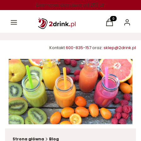
Darmowa dostawa od 250 zł
Menu
Produkty w kos
Koszyk
Zaloguj 
Kontakt
600-835-157
oraz:
sklep@2drink.pl
Strona główna
Blog