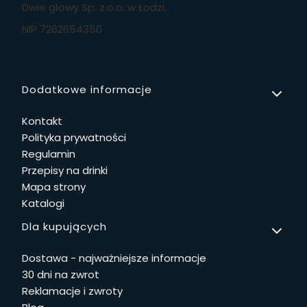
Dwie głowy Sp. z.o.o. w Łodzi,
NIP 7262654350
Linki w stopce
Dodatkowe informacje
Kontakt
Polityka prywatności
Regulamin
Przepisy na drinki
Mapa strony
Katalogi
Dla kupujących
Dostawa - najważniejsze informacje
30 dni na zwrot
Reklamacje i zwroty