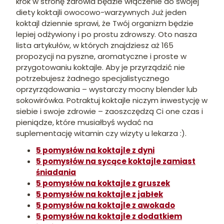
krok w stronę zdrowia będzie włączenie do swojej
diety koktajli owocowo-warzywnych Już jeden
koktajl dziennie sprawi, że Twój organizm będzie
lepiej odżywiony i po prostu zdrowszy. Oto nasza
lista artykułów, w których znajdziesz aż 165
propozycji na pyszne, aromatyczne i proste w
przygotowaniu koktajle. Aby je przyrządzić nie
potrzebujesz żadnego specjalistycznego
oprzyrządowania – wystarczy mocny blender lub
sokowirówka. Potraktuj koktajle niczym inwestycję w
siebie i swoje zdrowie – zaoszczędzą Ci one czas i
pieniądze, które musiałbyś wydać na
suplementację witamin czy wizyty u lekarza :).
5 pomysłów na koktajle z dyni
5 pomysłów na sycące koktajle zamiast
śniadania
5 pomysłów na koktajle z gruszek
5 pomysłów na koktajle z jabłek
5 pomysłów na koktajle z awokado
5 pomysłów na koktajle z dodatkiem